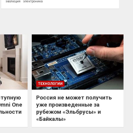
эволюция
электроника
ТЕХНОЛОГИИ
ступную
Россия не может получить
Omni One
уже произведенные за
льности
рубежом «Эльбрусы» и
«Байкалы»