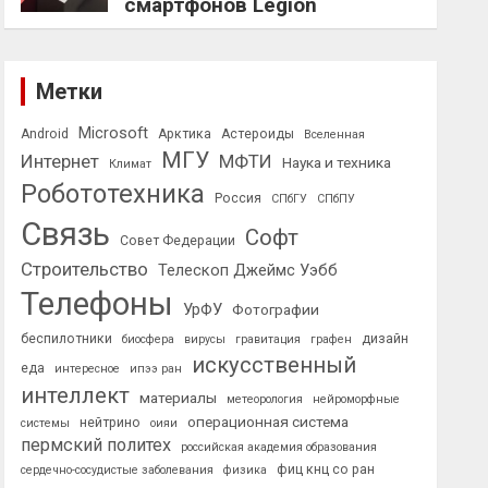
смартфонов Legion
Метки
Microsoft
Android
Арктика
Астероиды
Вселенная
МГУ
Интернет
МФТИ
Наука и техника
Климат
Робототехника
Россия
СПбГУ
СПбПУ
Связь
Софт
Совет Федерации
Строительство
Телескоп Джеймс Уэбб
Телефоны
УрФУ
Фотографии
беспилотники
дизайн
биосфера
вирусы
гравитация
графен
искусственный
еда
интересное
ипээ ран
интеллект
материалы
метеорология
нейроморфные
операционная система
нейтрино
системы
оияи
пермский политех
российская академия образования
фиц кнц со ран
сердечно-сосудистые заболевания
физика