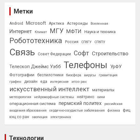
Метки
Microsoft
Android
Арктика
Астероиды
Вселенная
МГУ
Интернет
МФТИ
Наука и техника
Климат
Робототехника
Россия
СПбГУ
СПбПУ
Связь
Софт
Строительство
Совет Федерации
Телефоны
Телескоп Джеймс Уэбб
УрФУ
Фотографии
беспилотники
биосфера
вирусы
гравитация
дизайн
еда
графен
интересное
ипээ ран
искусственный интеллект
материалы
нейтрино
метеорология
нейроморфные системы
оияи
пермский политех
операционная система
российская
фиц
академия образования
сердечно-сосудистые заболевания
физика
кнц со ран
эволюция
электроника
Технологии