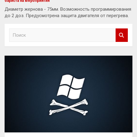
бариста на мероприятия
Диаметр жернова - 75мм. Возможность программирования
до 2 доз. Предусмотрена защита двигателя от перегрева.
П
о
и
с
к