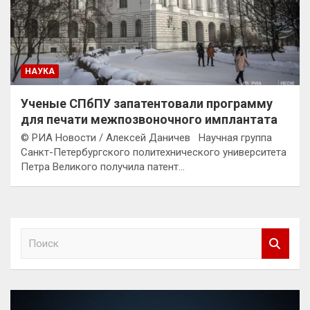
НАУКА
Ученые СПбПУ запатентовали программу
для печати межпозвоночного имплантата
© РИА Новости / Алексей Даничев Научная группа
Санкт-Петербургского политехнического университета
Петра Великого получила патент…
П
о
и
с
к