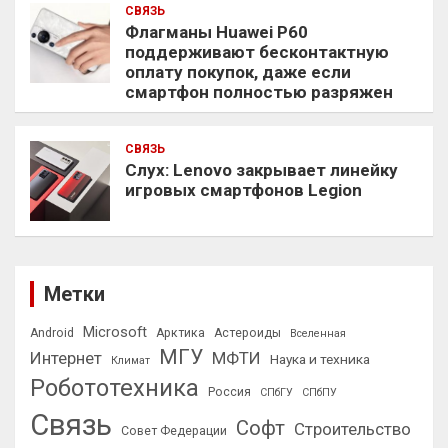
СВЯЗЬ
Флагманы Huawei P60
поддерживают бесконтактную
оплату покупок, даже если
смартфон полностью разряжен
СВЯЗЬ
Слух: Lenovo закрывает линейку
игровых смартфонов Legion
Метки
Microsoft
Android
Арктика
Астероиды
Вселенная
МГУ
Интернет
МФТИ
Наука и техника
Климат
Робототехника
Россия
СПбГУ
СПбПУ
Связь
Софт
Строительство
Совет Федерации