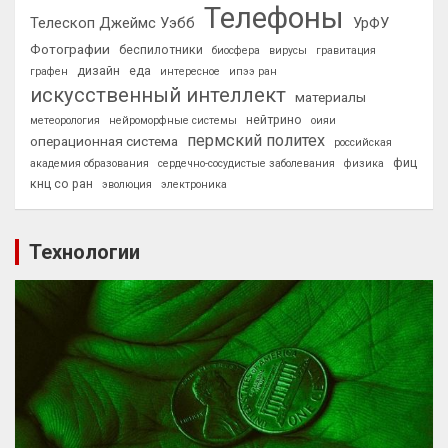
Телефоны
Телескоп Джеймс Уэбб
УрФУ
Фотографии
беспилотники
биосфера
вирусы
гравитация
дизайн
еда
графен
интересное
ипээ ран
искусственный интеллект
материалы
нейтрино
метеорология
нейроморфные системы
оияи
пермский политех
операционная система
российская
фиц
академия образования
сердечно-сосудистые заболевания
физика
кнц со ран
эволюция
электроника
Технологии