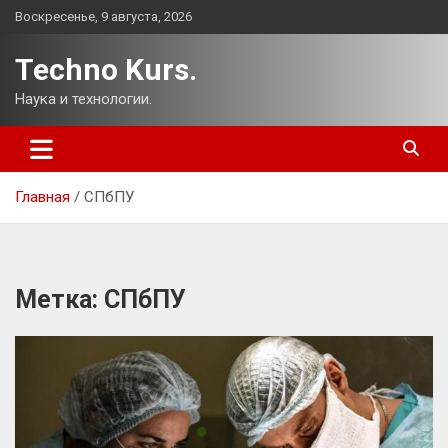
Перейти
Воскресенье, 9 августа, 2026
к
содержимому
Techno Kurs.
Наука и технологии.
Главная
СПбПУ
Метка:
СПбПУ