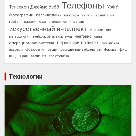
Телефоны
Телескоп Джеймс Уэбб
УрФУ
Фотографии
беспилотники
биосфера
вирусы
гравитация
дизайн
еда
графен
интересное
ипээ ран
искусственный интеллект
материалы
нейтрино
метеорология
нейроморфные системы
оияи
пермский политех
операционная система
российская
фиц
академия образования
сердечно-сосудистые заболевания
физика
кнц со ран
эволюция
электроника
Технологии