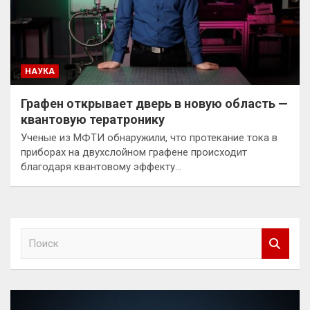
НАУКА
Графен открывает дверь в новую область —
квантовую тератронику
Ученые из МФТИ обнаружили, что протекание тока в
приборах на двухслойном графене происходит
благодаря квантовому эффекту…
П
о
и
с
к