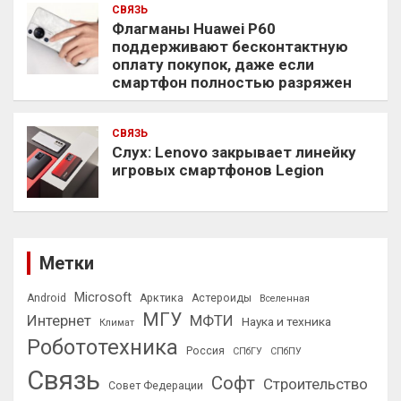
СВЯЗЬ
Флагманы Huawei P60
поддерживают бесконтактную
оплату покупок, даже если
смартфон полностью разряжен
СВЯЗЬ
Слух: Lenovo закрывает линейку
игровых смартфонов Legion
Метки
Microsoft
Android
Арктика
Астероиды
Вселенная
МГУ
Интернет
МФТИ
Наука и техника
Климат
Робототехника
Россия
СПбГУ
СПбПУ
Связь
Софт
Строительство
Совет Федерации