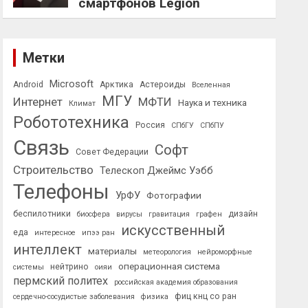
смартфонов Legion
Метки
Microsoft
Android
Арктика
Астероиды
Вселенная
МГУ
Интернет
МФТИ
Наука и техника
Климат
Робототехника
Россия
СПбГУ
СПбПУ
Связь
Софт
Совет Федерации
Строительство
Телескоп Джеймс Уэбб
Телефоны
УрФУ
Фотографии
беспилотники
дизайн
биосфера
вирусы
гравитация
графен
искусственный
еда
интересное
ипээ ран
интеллект
материалы
метеорология
нейроморфные
операционная система
нейтрино
системы
оияи
пермский политех
российская академия образования
фиц кнц со ран
сердечно-сосудистые заболевания
физика