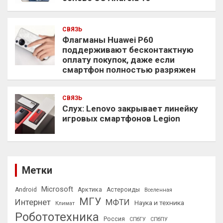
СВЯЗЬ
Флагманы Huawei P60
поддерживают бесконтактную
оплату покупок, даже если
смартфон полностью разряжен
СВЯЗЬ
Слух: Lenovo закрывает линейку
игровых смартфонов Legion
Метки
Microsoft
Android
Арктика
Астероиды
Вселенная
МГУ
Интернет
МФТИ
Наука и техника
Климат
Робототехника
Россия
СПбГУ
СПбПУ