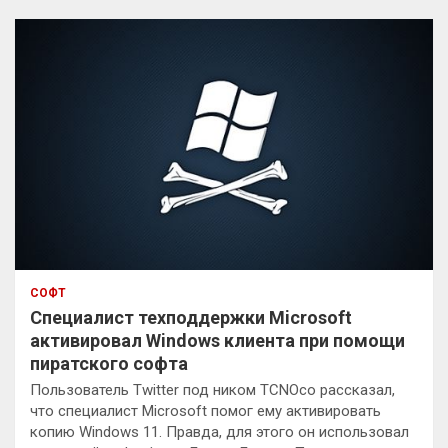
с
к
СОФТ
Специалист техподдержки Microsoft
активировал Windows клиента при помощи
пиратского софта
Пользователь Twitter под ником TCNOco рассказал,
что специалист Microsoft помог ему активировать
копию Windows 11. Правда, для этого он использовал