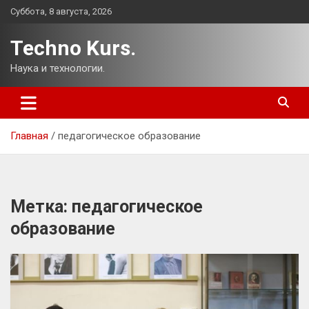
Перейти
Суббота, 8 августа, 2026
к
содержимому
Techno Kurs.
Наука и технологии.
Главная
педагогическое образование
Метка:
педагогическое
образование