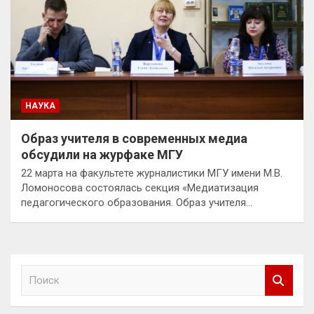
НАУКА
Образ учителя в современных медиа
обсудили на журфаке МГУ
22 марта на факультете журналистики МГУ имени М.В.
Ломоносова состоялась секция «Медиатизация
педагогического образования. Образ учителя…
П
о
и