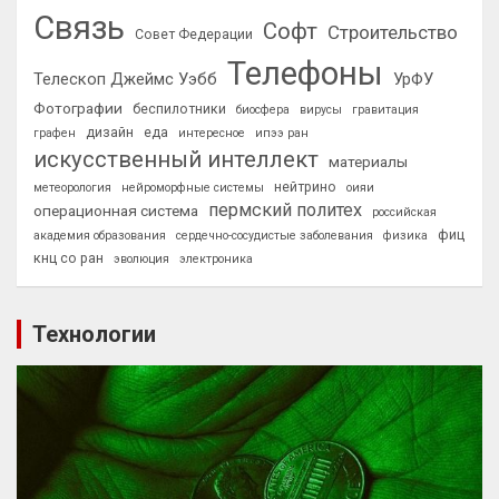
Связь
Софт
Строительство
Совет Федерации
Телефоны
Телескоп Джеймс Уэбб
УрФУ
Фотографии
беспилотники
биосфера
вирусы
гравитация
дизайн
еда
графен
интересное
ипээ ран
искусственный интеллект
материалы
нейтрино
метеорология
нейроморфные системы
оияи
пермский политех
операционная система
российская
фиц
академия образования
сердечно-сосудистые заболевания
физика
кнц со ран
эволюция
электроника
Технологии