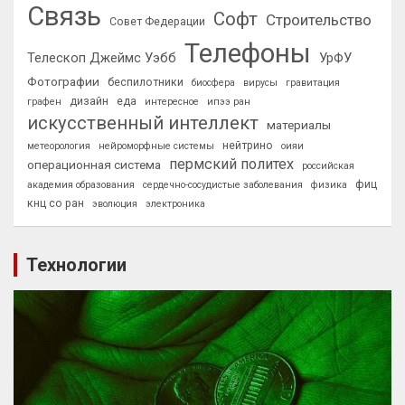
Связь
Софт
Строительство
Совет Федерации
Телефоны
Телескоп Джеймс Уэбб
УрФУ
Фотографии
беспилотники
биосфера
вирусы
гравитация
дизайн
еда
графен
интересное
ипээ ран
искусственный интеллект
материалы
нейтрино
метеорология
нейроморфные системы
оияи
пермский политех
операционная система
российская
фиц
академия образования
сердечно-сосудистые заболевания
физика
кнц со ран
эволюция
электроника
Технологии