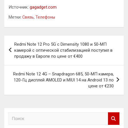
Источник:
gagadget.com
Метки:
Связь
,
Телефоны
Навигация
Redmi Note 12 Pro 5G с Dimensity 1080 и 50-МП
по
камерой с оптической стабилизацией поступил в
продажу в Европе по цене от €400
записям
Redmi Note 12 4G – Snapdragon 685, 50-МП камера,
120-Гц дисплей AMOLED и MIUI 14 на Android 13 по
цене от €230
П
о
и