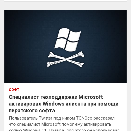
с
к
СОФТ
Специалист техподдержки Microsoft
активировал Windows клиента при помощи
пиратского софта
Пользователь Twitter под ником TCNOco рассказал,
что специалист Microsoft помог ему активировать
копию Windows 11. Правда, для этого он использовал