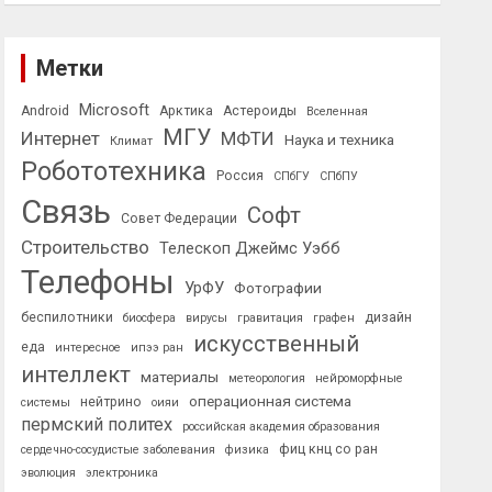
Метки
Microsoft
Android
Арктика
Астероиды
Вселенная
МГУ
Интернет
МФТИ
Наука и техника
Климат
Робототехника
Россия
СПбГУ
СПбПУ
Связь
Софт
Совет Федерации
Строительство
Телескоп Джеймс Уэбб
Телефоны
УрФУ
Фотографии
беспилотники
дизайн
биосфера
вирусы
гравитация
графен
искусственный
еда
интересное
ипээ ран
интеллект
материалы
метеорология
нейроморфные
операционная система
нейтрино
системы
оияи
пермский политех
российская академия образования
фиц кнц со ран
сердечно-сосудистые заболевания
физика
эволюция
электроника