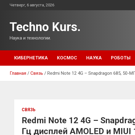
Перейти
Четверг, 6 августа, 2026
к
содержимому
Techno Kurs.
Наука и технологии.
КИБЕРНЕТИКА
КОСМОС
НАУКА
РОБОТЫ
Главная
Связь
Redmi Note 12 4G – Snapdragon 685, 50-МП
СВЯЗЬ
Redmi Note 12 4G – Snapdra
Гц дисплей AMOLED и MIUI 1