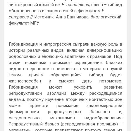
чистокровный южный еж
E. roumanicus
; слева – гибрид
обыкновенного и южного ежей с фенотипом
E.
europaeus
// Источник:
Анна Банникова, биологический
факультет МГУ
Гибридизация и интрогрессия сыграли важную роль в
истории различных видов, включая диверсификацию
родословных и эволюцию адаптивных признаков. Под
этими терминами понимают скрещивание близких
видов с переносом генетического материала в чужой
геном, причем образующийся гибрид будет
жизнеспособен и сможет дать потомство.
Гибридизация может ускорить развитие
репродуктивной изоляции между расходящимися
видами, поэтому изучение вторичных контактных зон
может принести понимание закономерностей
формирования репродуктивных барьеров и,
следовательно, механизмов видообразования.
Репродуктивный барьер (репродуктивная изоляция) –
механизмы, которые препятствуют притоку генов из