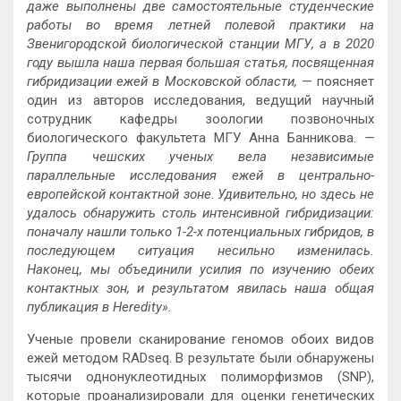
даже выполнены две самостоятельные студенческие
работы во время летней полевой практики на
Звенигородской биологической станции МГУ, а в 2020
году
вышла
наша первая большая статья, посвященная
гибридизации ежей в Московской области,
— поясняет
один из авторов исследования, ведущий научный
сотрудник кафедры зоологии позвоночных
биологического факультета МГУ Анна Банникова.
—
Группа чешских ученых вела независимые
параллельные исследования ежей в центрально-
европейской контактной зоне
.
Удивительно, но здесь не
удалось обнаружить столь интенсивной гибридизации:
поначалу нашли только 1-2-х потенциальных гибридов, в
последующем ситуация несильно изменилась.
Наконец, мы объединили усилия по изучению обеих
контактных зон, и результатом явилась наша общая
публикация в Heredity».
Ученые провели сканирование геномов обоих видов
ежей методом RADseq. В результате были обнаружены
тысячи однонуклеотидных полиморфизмов (SNP),
которые проанализировали для оценки генетических