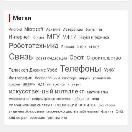
Метки
Microsoft
Android
Арктика
Астероиды
Вселенная
МГУ
Интернет
МФТИ
Наука и техника
Климат
Робототехника
Россия
СПбГУ
СПбПУ
Связь
Софт
Строительство
Совет Федерации
Телефоны
Телескоп Джеймс Уэбб
УрФУ
Фотографии
беспилотники
биосфера
вирусы
гравитация
дизайн
еда
графен
интересное
ипээ ран
искусственный интеллект
материалы
нейтрино
метеорология
нейроморфные системы
оияи
пермский политех
операционная система
российская
фиц
академия образования
сердечно-сосудистые заболевания
физика
кнц со ран
эволюция
электроника