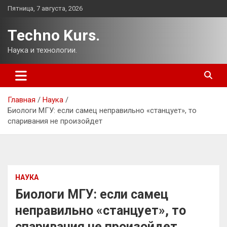
Перейти
Пятница, 7 августа, 2026
к
содержимому
Techno Kurs.
Наука и технологии.
Главная
Наука
Биологи МГУ: если самец неправильно «станцует», то
спаривания не произойдет
НАУКА
Биологи МГУ: если самец
неправильно «станцует», то
спаривания не произойдет