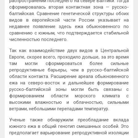
распространении последнего на севере Балтики. Тогда
сформировалась вторая контактная зона — русско-
балтийская. Сравнение генетической структуры обоих
видов в европейской части России указывает на
недавнее появление здесь ежа обыкновенного
по
сравнению с южным
,
что подтверждается стабильной
численностью последнего.
Так как взаимодействие двух видов в Центральной
Европе, скорее всего, проходило дольше, за это время
там могли сформироваться более сильные
репродуктивные барьеры, чем в русско-балтийской
области контакта. Расширение ареала обыкновенного
ежа на северо-восток и дальнейшее формирование
русско-балтийской зоны могли быть связаны с
формированием области морского климата с
высокими влажностью и облачностью, сильными
ветрами, небольшими перепадами температур.
Ученые также обнаружили преобладание вклада
южного ежа в общий генотип смешанных особей. Это
предполагает варьирование репродуктивной изоляции