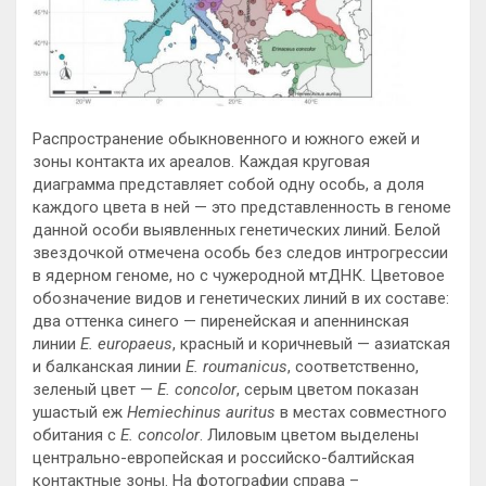
Распространение обыкновенного и южного ежей и
зоны контакта их ареалов. Каждая круговая
диаграмма представляет собой одну особь, а доля
каждого цвета в ней — это представленность в геноме
данной особи выявленных генетических линий. Белой
звездочкой отмечена особь без следов интрогрессии
в ядерном геноме, но с чужеродной мтДНК. Цветовое
обозначение видов и генетических линий в их составе:
два оттенка синего — пиренейская и апеннинская
линии
E. europaeus
, красный и коричневый — азиатская
и балканская линии
E. roumanicus
, соответственно,
зеленый цвет —
E. concolor
, серым цветом показан
ушастый еж
Hemiechinus auritus
в местах совместного
обитания с
E. concolor
. Лиловым цветом выделены
центрально-европейская и российско-балтийская
контактные зоны. На фотографии справа –