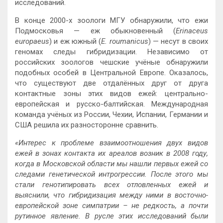
исследований.
В конце 2000-х зоологи МГУ обнаружили, что ежи
Подмосковья — еж обыкновенный (
Erinaceus
europaeus
) и еж южный (
E. roumanicus
) — несут в своих
геномах следы гибридизации. Независимо от
российских зоологов чешские учёные обнаружили
подобных особей в Центральной Европе. Оказалось,
что существуют две отдалённых друг от друга
контактные зоны этих видов ежей: центрально-
европейская и русско-балтийская. Международная
команда учёных из России, Чехии, Испании, Германии и
США решила их разносторонне сравнить.
«Интерес к проблеме взаимоотношения двух видов
ежей в зонах контакта их ареалов возник в 2008 году,
когда в Московской области мы нашли первых ежей со
следами генетической интрогрессии. После этого мы
стали генотипировать всех отловленных ежей и
выяснили, что гибридизация между ними в восточно-
европейской зоне симпатрии – не редкость, а почти
рутинное явление. В русле этих исследований были