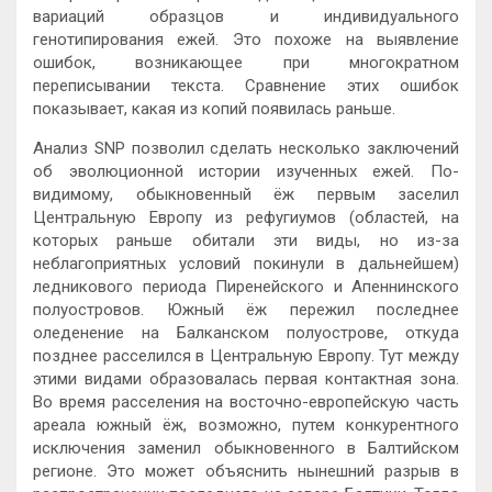
вариаций образцов и индивидуального
генотипирования ежей. Это похоже на выявление
ошибок, возникающее при многократном
переписывании текста. Cравнение этих ошибок
показывает, какая из копий появилась раньше.
Анализ SNP позволил сделать несколько заключений
об эволюционной истории изученных ежей. По-
видимому, обыкновенный ёж
первым заселил
Центральную Европу из рефугиумов (областей, на
которых раньше обитали эти виды, но из-за
неблагоприятных условий покинули в дальнейшем)
ледникового периода Пиренейского и Апеннинского
полуостровов. Южный ёж пережил последнее
оледенение на Балканском полуострове, откуда
позднее расселился в Центральную Европу. Тут между
этими видами образовалась первая контактная зона.
Во время расселения на восточно-европейскую часть
ареала южный ёж, возможно, путем конкурентного
исключения заменил обыкновенного
в Балтийском
регионе. Это может объяснить нынешний разрыв в