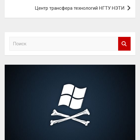
Центр трансфера технологий НГТУ НЭТИ
П
о
и
с
к