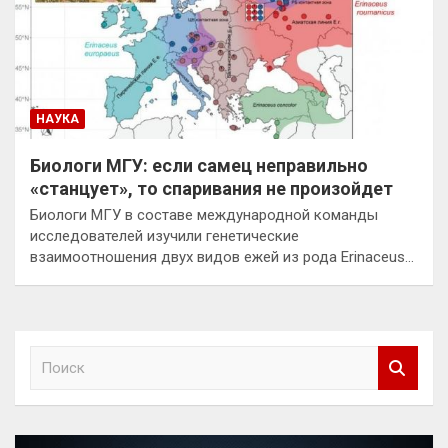
НАУКА
Биологи МГУ: если самец неправильно
«станцует», то спаривания не произойдет
Биологи МГУ в составе международной команды
исследователей изучили генетические
взаимоотношения двух видов ежей из рода Erinaceus…
П
о
и
с
к