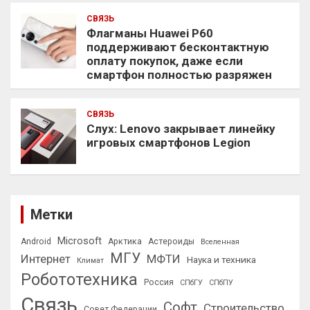
СВЯЗЬ
Флагманы Huawei P60
поддерживают бесконтактную
оплату покупок, даже если
смартфон полностью разряжен
СВЯЗЬ
Слух: Lenovo закрывает линейку
игровых смартфонов Legion
Метки
Microsoft
Android
Арктика
Астероиды
Вселенная
МГУ
Интернет
МФТИ
Наука и техника
Климат
Робототехника
Россия
СПбГУ
СПбПУ
Связь
Софт
Строительство
Совет Федерации