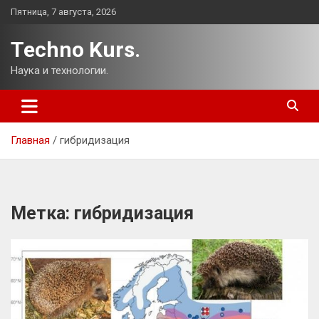
Перейти
Пятница, 7 августа, 2026
к
содержимому
Techno Kurs.
Наука и технологии.
Главная
гибридизация
Метка:
гибридизация