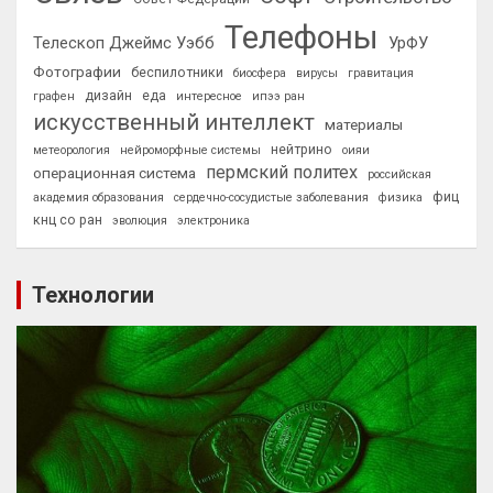
Телефоны
Телескоп Джеймс Уэбб
УрФУ
Фотографии
беспилотники
биосфера
вирусы
гравитация
дизайн
еда
графен
интересное
ипээ ран
искусственный интеллект
материалы
нейтрино
метеорология
нейроморфные системы
оияи
пермский политех
операционная система
российская
фиц
академия образования
сердечно-сосудистые заболевания
физика
кнц со ран
эволюция
электроника
Технологии