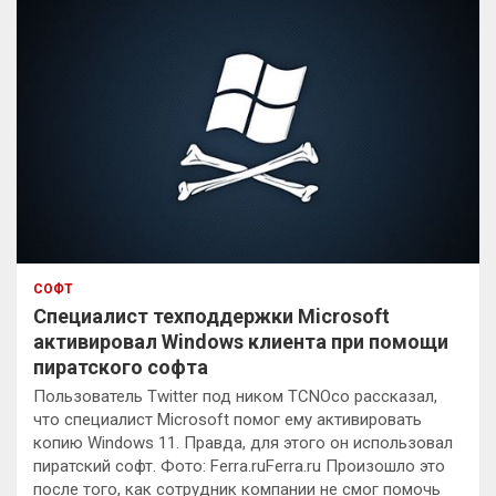
СОФТ
Специалист техподдержки Microsoft
активировал Windows клиента при помощи
пиратского софта
Пользователь Twitter под ником TCNOco рассказал,
что специалист Microsoft помог ему активировать
копию Windows 11. Правда, для этого он использовал
пиратский софт. Фото: Ferra.ruFerra.ru Произошло это
после того, как сотрудник компании не смог помочь