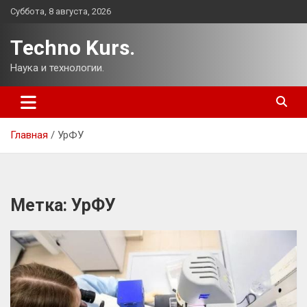
Перейти
Суббота, 8 августа, 2026
к
содержимому
Techno Kurs.
Наука и технологии.
Главная
УрФУ
Метка:
УрФУ