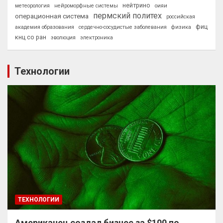
нейтрино
метеорология
нейроморфные системы
оияи
пермский политех
операционная система
российская
фиц
академия образования
сердечно-сосудистые заболевания
физика
кнц со ран
эволюция
электроника
Технологии
ТЕХНОЛОГИИ
Американец создал бизнес за $100 по