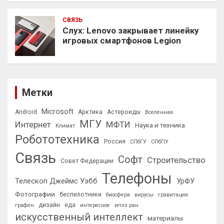
СВЯЗЬ
Слух: Lenovo закрывает линейку
игровых смартфонов Legion
Метки
Microsoft
Android
Арктика
Астероиды
Вселенная
МГУ
Интернет
МФТИ
Наука и техника
Климат
Робототехника
Россия
СПбГУ
СПбПУ
Связь
Софт
Строительство
Совет Федерации
Телефоны
Телескоп Джеймс Уэбб
УрФУ
Фотографии
беспилотники
биосфера
вирусы
гравитация
дизайн
еда
графен
интересное
ипээ ран
искусственный интеллект
материалы