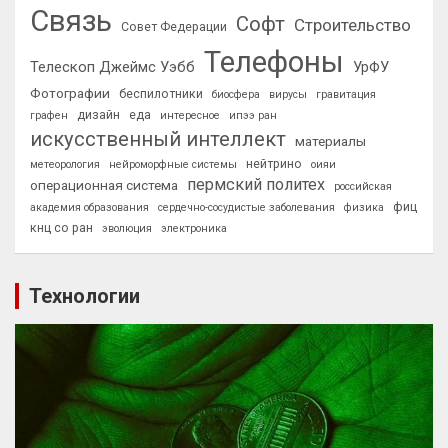
Связь
Софт
Строительство
Совет Федерации
Телефоны
Телескоп Джеймс Уэбб
УрФУ
Фотографии
беспилотники
биосфера
вирусы
гравитация
дизайн
еда
графен
интересное
ипээ ран
искусственный интеллект
материалы
нейтрино
метеорология
нейроморфные системы
оияи
пермский политех
операционная система
российская
фиц
академия образования
сердечно-сосудистые заболевания
физика
кнц со ран
эволюция
электроника
Технологии