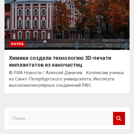
НАУКА
Химики создали технологию 3D-печати
имплантатов из наночастиц
© РИА Новости / Алексей Даничев Коллектив ученых
из Санкт-Петербургского университета, Института
высокомолекулярных соединений РАН…
П
о
и
с