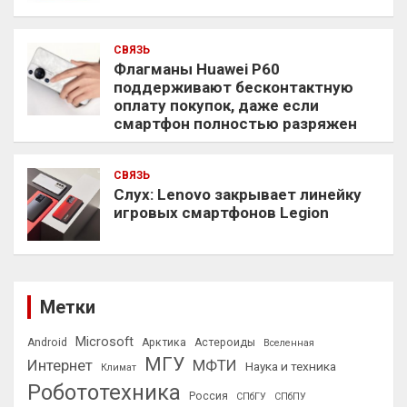
СВЯЗЬ
Флагманы Huawei P60
поддерживают бесконтактную
оплату покупок, даже если
смартфон полностью разряжен
СВЯЗЬ
Слух: Lenovo закрывает линейку
игровых смартфонов Legion
Метки
Microsoft
Android
Арктика
Астероиды
Вселенная
МГУ
Интернет
МФТИ
Наука и техника
Климат
Робототехника
Россия
СПбГУ
СПбПУ