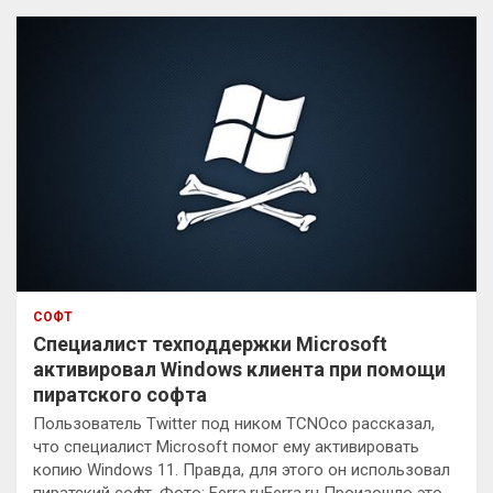
к
СОФТ
Специалист техподдержки Microsoft
активировал Windows клиента при помощи
пиратского софта
Пользователь Twitter под ником TCNOco рассказал,
что специалист Microsoft помог ему активировать
копию Windows 11. Правда, для этого он использовал