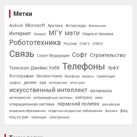
Метки
Microsoft
Android
Арктика
Астероиды
Вселенная
МГУ
Интернет
МФТИ
Наука и техника
Климат
Робототехника
Россия
СПбГУ
СПбПУ
Связь
Софт
Строительство
Совет Федерации
Телефоны
Телескоп Джеймс Уэбб
УрФУ
Фотографии
беспилотники
биосфера
вирусы
гравитация
дизайн
еда
графен
интересное
ипээ ран
искусственный интеллект
материалы
нейтрино
метеорология
нейроморфные системы
оияи
пермский политех
операционная система
российская
фиц
академия образования
сердечно-сосудистые заболевания
физика
кнц со ран
эволюция
электроника