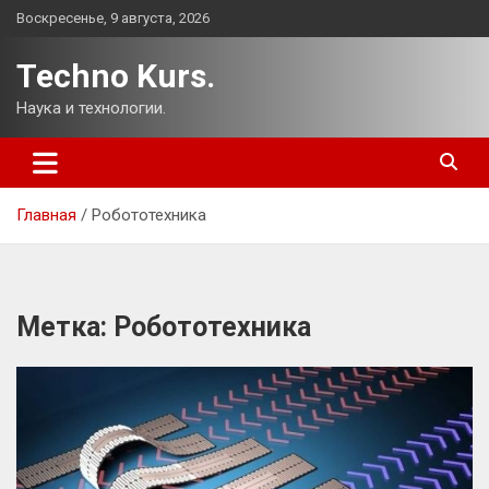
Перейти
Воскресенье, 9 августа, 2026
к
содержимому
Techno Kurs.
Наука и технологии.
Главная
Робототехника
Метка:
Робототехника