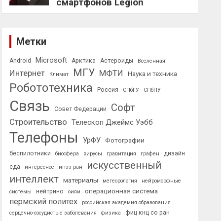
смартфонов Legion
Метки
Microsoft
Android
Арктика
Астероиды
Вселенная
МГУ
Интернет
МФТИ
Наука и техника
Климат
Робототехника
Россия
СПбГУ
СПбПУ
Связь
Софт
Совет Федерации
Строительство
Телескоп Джеймс Уэбб
Телефоны
УрФУ
Фотографии
беспилотники
дизайн
биосфера
вирусы
гравитация
графен
искусственный
еда
интересное
ипээ ран
интеллект
материалы
метеорология
нейроморфные
операционная система
нейтрино
системы
оияи
пермский политех
российская академия образования
фиц кнц со ран
сердечно-сосудистые заболевания
физика