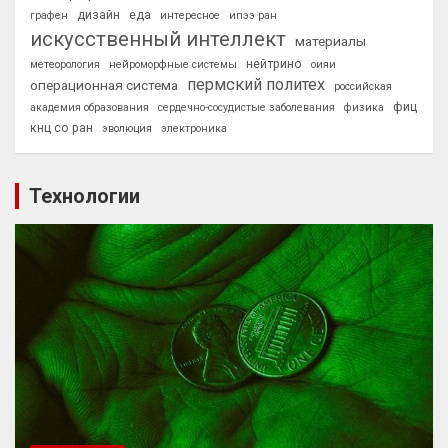
дизайн
еда
графен
интересное
ипээ ран
искусственный интеллект
материалы
нейтрино
метеорология
нейроморфные системы
оияи
пермский политех
операционная система
российская
фиц
академия образования
сердечно-сосудистые заболевания
физика
кнц со ран
эволюция
электроника
Технологии