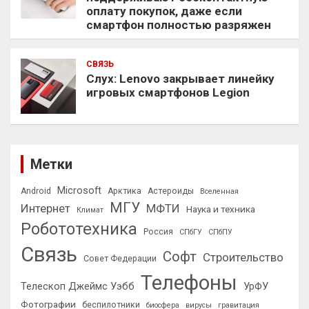
оплату покупок, даже если
смартфон полностью разряжен
СВЯЗЬ
Слух: Lenovo закрывает линейку
игровых смартфонов Legion
Метки
Microsoft
Android
Арктика
Астероиды
Вселенная
МГУ
Интернет
МФТИ
Наука и техника
Климат
Робототехника
Россия
СПбГУ
СПбПУ
Связь
Софт
Строительство
Совет Федерации
Телефоны
Телескоп Джеймс Уэбб
УрФУ
Фотографии
беспилотники
биосфера
вирусы
гравитация