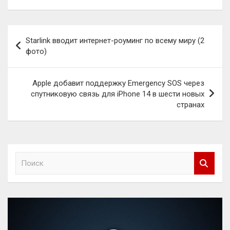
Навигация
Starlink вводит интернет-роуминг по всему миру (2
по
фото)
записям
Apple добавит поддержку Emergency SOS через
спутниковую связь для iPhone 14 в шести новых
странах
П
о
и
с
к