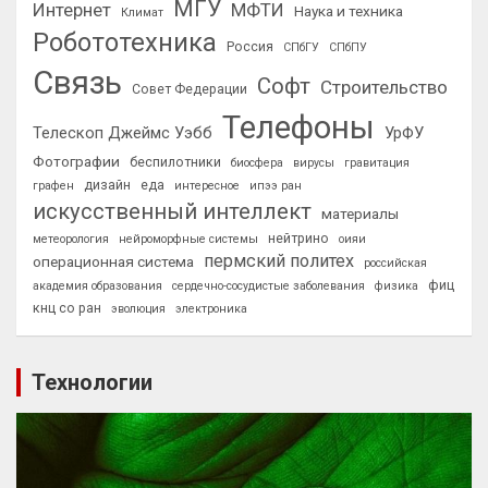
МГУ
Интернет
МФТИ
Наука и техника
Климат
Робототехника
Россия
СПбГУ
СПбПУ
Связь
Софт
Строительство
Совет Федерации
Телефоны
Телескоп Джеймс Уэбб
УрФУ
Фотографии
беспилотники
биосфера
вирусы
гравитация
дизайн
еда
графен
интересное
ипээ ран
искусственный интеллект
материалы
нейтрино
метеорология
нейроморфные системы
оияи
пермский политех
операционная система
российская
фиц
академия образования
сердечно-сосудистые заболевания
физика
кнц со ран
эволюция
электроника
Технологии