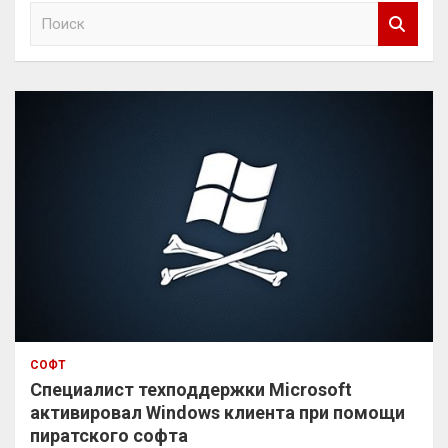
П
о
и
с
к
СОФТ
Специалист техподдержки Microsoft
активировал Windows клиента при помощи
пиратского софта