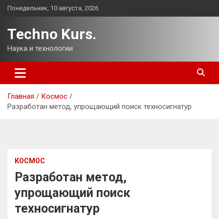
Перейти
Понедельник, 10 августа, 2026
к
содержимому
Techno Kurs.
Наука и технологии.
Главная
Космос
Разработан метод, упрощающий поиск техносигнатур
КОСМОС
Разработан метод,
упрощающий поиск
техносигнатур