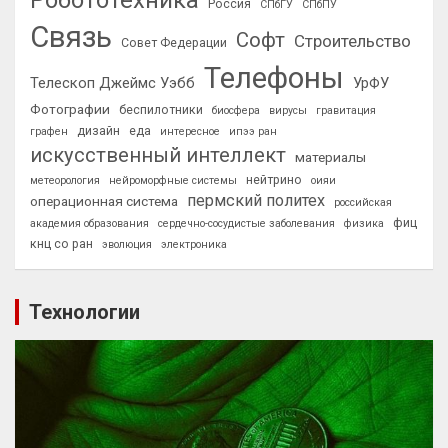
Робототехника
Россия
СПбГУ
СПбПУ
Связь
Софт
Строительство
Совет Федерации
Телефоны
Телескоп Джеймс Уэбб
УрФУ
Фотографии
беспилотники
биосфера
вирусы
гравитация
дизайн
еда
графен
интересное
ипээ ран
искусственный интеллект
материалы
нейтрино
метеорология
нейроморфные системы
оияи
пермский политех
операционная система
российская
фиц
академия образования
сердечно-сосудистые заболевания
физика
кнц со ран
эволюция
электроника
Технологии