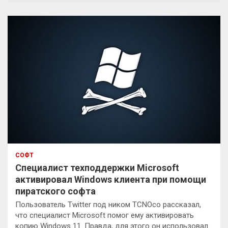
с
к
СОФТ
Специалист техподдержки Microsoft
активировал Windows клиента при помощи
пиратского софта
Пользователь Twitter под ником TCNOco рассказал,
что специалист Microsoft помог ему активировать
копию Windows 11. Правда, для этого он использовал