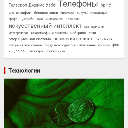
Телефоны
Телескоп Джеймс Уэбб
УрФУ
Фотографии
беспилотники
биосфера
вирусы
гравитация
дизайн
еда
графен
интересное
ипээ ран
искусственный интеллект
материалы
нейтрино
метеорология
нейроморфные системы
оияи
пермский политех
операционная система
российская
фиц
академия образования
сердечно-сосудистые заболевания
физика
кнц со ран
эволюция
электроника
Технологии