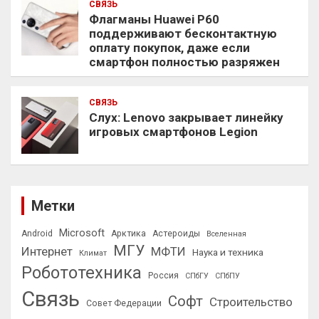
СВЯЗЬ
Флагманы Huawei P60
поддерживают бесконтактную
оплату покупок, даже если
смартфон полностью разряжен
СВЯЗЬ
Слух: Lenovo закрывает линейку
игровых смартфонов Legion
Метки
Microsoft
Android
Арктика
Астероиды
Вселенная
МГУ
Интернет
МФТИ
Наука и техника
Климат
Робототехника
Россия
СПбГУ
СПбПУ
Связь
Софт
Строительство
Совет Федерации