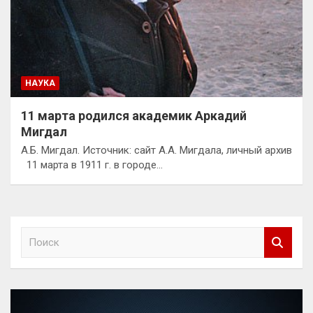
НАУКА
11 марта родился академик Аркадий
Мигдал
А.Б. Мигдал. Источник: сайт А.А. Мигдала, личный архив
11 марта в 1911 г. в городе…
П
о
и
с
к