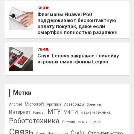
СВЯЗЬ
Флагманы Huawei P60
поддерживают бесконтактную
оплату покупок, даже если
смартфон полностью разряжен
СВЯЗЬ
Слух: Lenovo закрывает линейку
игровых смартфонов Legion
Метки
Microsoft
Android
Арктика
Астероиды
Вселенная
МГУ
Интернет
МФТИ
Наука и техника
Климат
Робототехника
Россия
СПбГУ
СПбПУ
Связь
Софт
Строительство
Совет Федерации