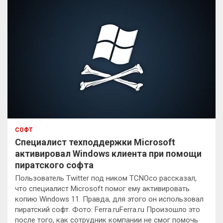
СОФТ
Специалист техподдержки Microsoft
активировал Windows клиента при помощи
пиратского софта
Пользователь Twitter под ником TCNOco рассказал,
что специалист Microsoft помог ему активировать
копию Windows 11. Правда, для этого он использовал
пиратский софт. Фото: Ferra.ruFerra.ru Произошло это
после того, как сотрудник компании не смог помочь