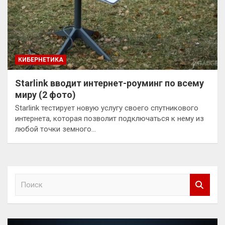
КИБЕРНЕТИКА
Starlink вводит интернет-роуминг по всему
миру (2 фото)
Starlink тестирует новую услугу своего спутникового
интернета, которая позволит подключаться к нему из
любой точки земного…
П
о
и
с
к