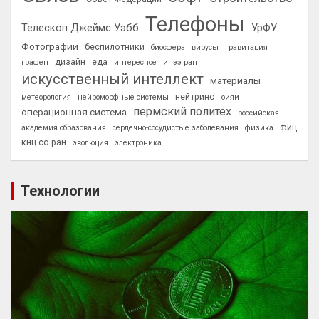
Телефоны
Телескоп Джеймс Уэбб
УрФУ
Фотографии
беспилотники
биосфера
вирусы
гравитация
дизайн
еда
графен
интересное
ипээ ран
искусственный интеллект
материалы
нейтрино
метеорология
нейроморфные системы
оияи
пермский политех
операционная система
российская
фиц
академия образования
сердечно-сосудистые заболевания
физика
кнц со ран
эволюция
электроника
Технологии