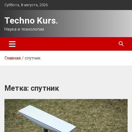
Перейти
Суббота, 8 августа, 2026
к
содержимому
Techno Kurs.
Наука и технологии.
Главная
спутник
Метка:
спутник