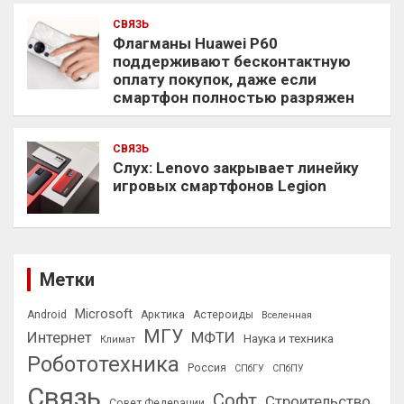
СВЯЗЬ
Флагманы Huawei P60
поддерживают бесконтактную
оплату покупок, даже если
смартфон полностью разряжен
СВЯЗЬ
Слух: Lenovo закрывает линейку
игровых смартфонов Legion
Метки
Microsoft
Android
Арктика
Астероиды
Вселенная
МГУ
Интернет
МФТИ
Наука и техника
Климат
Робототехника
Россия
СПбГУ
СПбПУ
Связь
Софт
Строительство
Совет Федерации