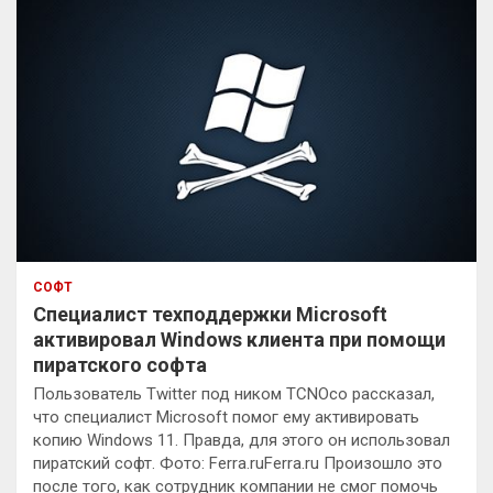
СОФТ
Специалист техподдержки Microsoft
активировал Windows клиента при помощи
пиратского софта
Пользователь Twitter под ником TCNOco рассказал,
что специалист Microsoft помог ему активировать
копию Windows 11. Правда, для этого он использовал
пиратский софт. Фото: Ferra.ruFerra.ru Произошло это
после того, как сотрудник компании не смог помочь