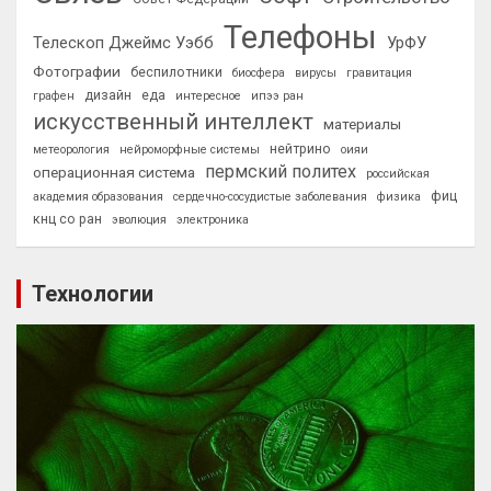
Телефоны
Телескоп Джеймс Уэбб
УрФУ
Фотографии
беспилотники
биосфера
вирусы
гравитация
дизайн
еда
графен
интересное
ипээ ран
искусственный интеллект
материалы
нейтрино
метеорология
нейроморфные системы
оияи
пермский политех
операционная система
российская
фиц
академия образования
сердечно-сосудистые заболевания
физика
кнц со ран
эволюция
электроника
Технологии