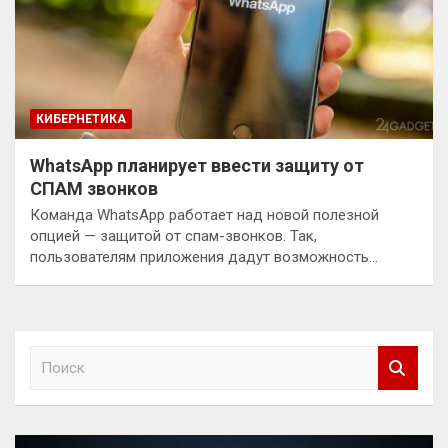
КИБЕРНЕТИКА
WhatsApp планирует ввести защиту от
СПАМ звонков
Команда WhatsApp работает над новой полезной
опцией — защитой от спам-звонков. Так,
пользователям приложения дадут возможность…
П
о
и
с
к