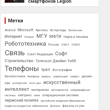
смартфонов Legion
Метки
Microsoft
Android
Арктика
Астероиды
Вселенная
МГУ
Интернет
МФТИ
Наука и техника
Климат
Робототехника
Россия
СПбГУ
СПбПУ
Связь
Софт
Совет Федерации
Строительство
Телескоп Джеймс Уэбб
Телефоны
УрФУ
Фотографии
беспилотники
дизайн
биосфера
вирусы
гравитация
графен
искусственный
еда
интересное
ипээ ран
интеллект
материалы
метеорология
нейроморфные
операционная система
нейтрино
системы
оияи
пермский политех
российская академия образования
фиц кнц со ран
сердечно-сосудистые заболевания
физика