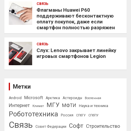
СВЯЗЬ
Флагманы Huawei P60
поддерживают бесконтактную
оплату покупок, даже если
смартфон полностью разряжен
СВЯЗЬ
Слух: Lenovo закрывает линейку
игровых смартфонов Legion
Метки
Microsoft
Android
Арктика
Астероиды
Вселенная
МГУ
Интернет
МФТИ
Наука и техника
Климат
Робототехника
Россия
СПбГУ
СПбПУ
Связь
Софт
Строительство
Совет Федерации