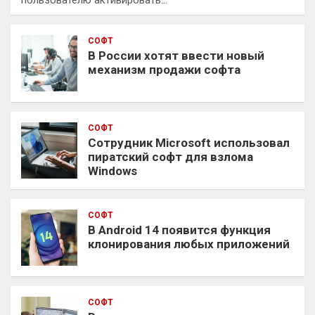
пользователю активировать…
СОФТ
В России хотят ввести новый
механизм продажи софта
СОФТ
Сотрудник Microsoft использовал
пиратский софт для взлома
Windows
СОФТ
В Android 14 появится функция
клонирования любых приложений
СОФТ