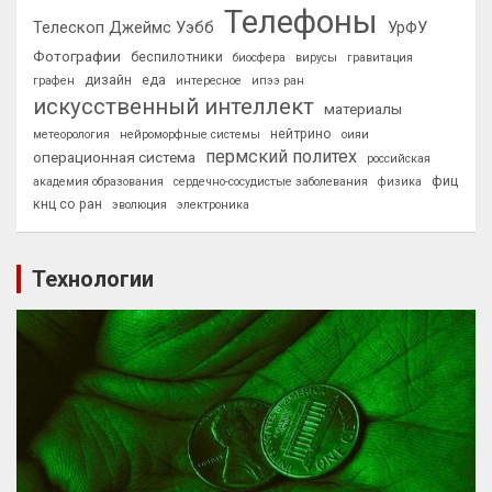
Телефоны
Телескоп Джеймс Уэбб
УрФУ
Фотографии
беспилотники
биосфера
вирусы
гравитация
дизайн
еда
графен
интересное
ипээ ран
искусственный интеллект
материалы
нейтрино
метеорология
нейроморфные системы
оияи
пермский политех
операционная система
российская
фиц
академия образования
сердечно-сосудистые заболевания
физика
кнц со ран
эволюция
электроника
Технологии