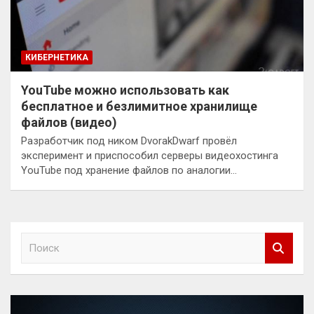
КИБЕРНЕТИКА
YouTube можно использовать как
бесплатное и безлимитное хранилище
файлов (видео)
Разработчик под ником DvorakDwarf провёл
эксперимент и приспособил серверы видеохостинга
YouTube под хранение файлов по аналогии…
П
о
и
с
к