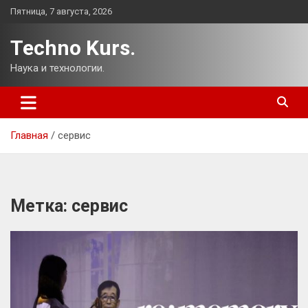
Перейти
Пятница, 7 августа, 2026
к
содержимому
Techno Kurs.
Наука и технологии.
Главная
сервис
Метка:
сервис