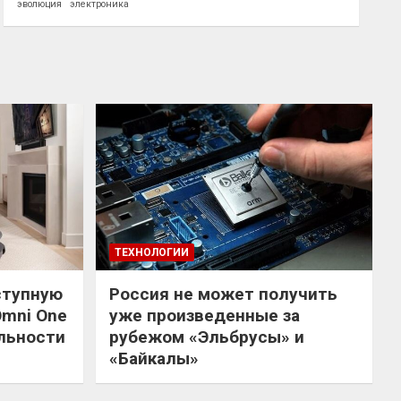
эволюция
электроника
ТЕХНОЛОГИИ
ступную
Россия не может получить
Omni One
уже произведенные за
льности
рубежом «Эльбрусы» и
«Байкалы»