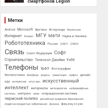
смартфонов Legion
Метки
Microsoft
Android
Арктика
Астероиды
Вселенная
МГУ
Интернет
МФТИ
Наука и техника
Климат
Робототехника
Россия
СПбГУ
СПбПУ
Связь
Софт
Совет Федерации
Строительство
Телескоп Джеймс Уэбб
Телефоны
УрФУ
Фотографии
беспилотники
дизайн
биосфера
вирусы
гравитация
графен
искусственный
еда
интересное
ипээ ран
интеллект
материалы
метеорология
нейроморфные
операционная система
нейтрино
системы
оияи
пермский политех
российская академия образования
фиц кнц со ран
сердечно-сосудистые заболевания
физика