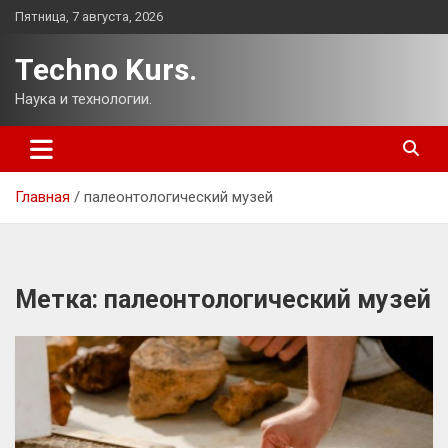
Перейти
Пятница, 7 августа, 2026
к
содержимому
Techno Kurs.
Наука и технологии.
Главная
палеонтологический музей
Метка:
палеонтологический музей