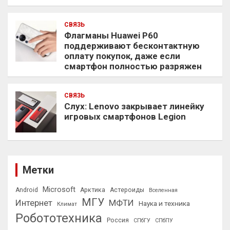
СВЯЗЬ
Флагманы Huawei P60
поддерживают бесконтактную
оплату покупок, даже если
смартфон полностью разряжен
СВЯЗЬ
Слух: Lenovo закрывает линейку
игровых смартфонов Legion
Метки
Microsoft
Android
Арктика
Астероиды
Вселенная
МГУ
Интернет
МФТИ
Наука и техника
Климат
Робототехника
Россия
СПбГУ
СПбПУ