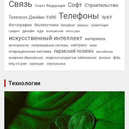
Связь
Софт
Строительство
Совет Федерации
Телефоны
Телескоп Джеймс Уэбб
УрФУ
Фотографии
беспилотники
биосфера
вирусы
гравитация
дизайн
еда
графен
интересное
ипээ ран
искусственный интеллект
материалы
нейтрино
метеорология
нейроморфные системы
оияи
пермский политех
операционная система
российская
фиц
академия образования
сердечно-сосудистые заболевания
физика
кнц со ран
эволюция
электроника
Технологии