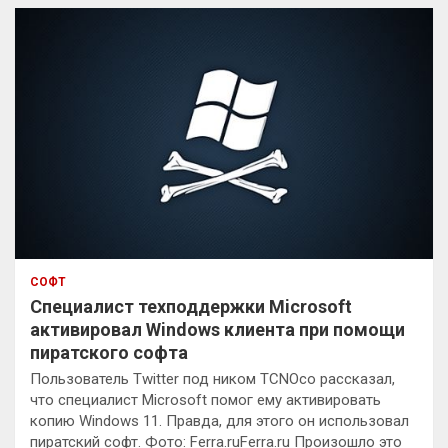
к
СОФТ
Специалист техподдержки Microsoft
активировал Windows клиента при помощи
пиратского софта
Пользователь Twitter под ником TCNOco рассказал,
что специалист Microsoft помог ему активировать
копию Windows 11. Правда, для этого он использовал
пиратский софт. Фото: Ferra.ruFerra.ru Произошло это