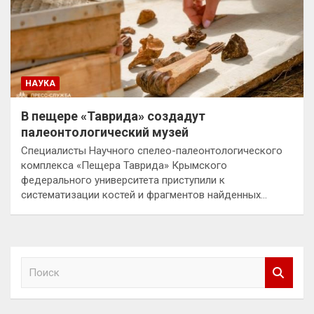
НАУКА
В пещере «Таврида» создадут
палеонтологический музей
Специалисты Научного спелео-палеонтологического
комплекса «Пещера Таврида» Крымского
федерального университета приступили к
систематизации костей и фрагментов найденных…
П
о
и
с