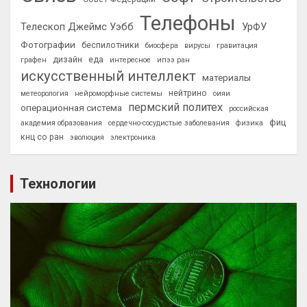
Телефоны
Телескоп Джеймс Уэбб
УрФУ
Фотографии
беспилотники
биосфера
вирусы
гравитация
дизайн
еда
графен
интересное
ипээ ран
искусственный интеллект
материалы
нейтрино
метеорология
нейроморфные системы
оияи
пермский политех
операционная система
российская
фиц
академия образования
сердечно-сосудистые заболевания
физика
кнц со ран
эволюция
электроника
Технологии