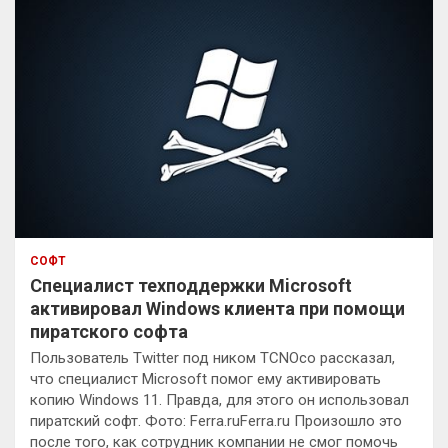
СОФТ
Специалист техподдержки Microsoft
активировал Windows клиента при помощи
пиратского софта
Пользователь Twitter под ником TCNOco рассказал,
что специалист Microsoft помог ему активировать
копию Windows 11. Правда, для этого он использовал
пиратский софт. Фото: Ferra.ruFerra.ru Произошло это
после того, как сотрудник компании не смог помочь