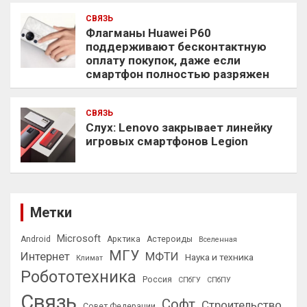
СВЯЗЬ
Флагманы Huawei P60
поддерживают бесконтактную
оплату покупок, даже если
смартфон полностью разряжен
СВЯЗЬ
Слух: Lenovo закрывает линейку
игровых смартфонов Legion
Метки
Microsoft
Android
Арктика
Астероиды
Вселенная
МГУ
Интернет
МФТИ
Наука и техника
Климат
Робототехника
Россия
СПбГУ
СПбПУ
Связь
Софт
Строительство
Совет Федерации