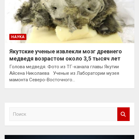
НАУКА
Якутские ученые извлекли мозг древнего
медведя возрастом около 3,5 тысяч лет
Голова медведя. Фото из ТГ-канала главы Якутии
Айсена Николаева Ученые из Лаборатории музея
мамонта Северо-Восточного…
П
о
и
с
к