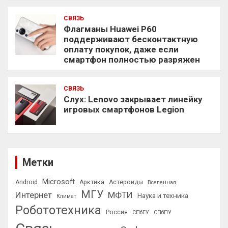
СВЯЗЬ
Флагманы Huawei P60
поддерживают бесконтактную
оплату покупок, даже если
смартфон полностью разряжен
СВЯЗЬ
Слух: Lenovo закрывает линейку
игровых смартфонов Legion
Метки
Microsoft
Android
Арктика
Астероиды
Вселенная
МГУ
Интернет
МФТИ
Наука и техника
Климат
Робототехника
Россия
СПбГУ
СПбПУ