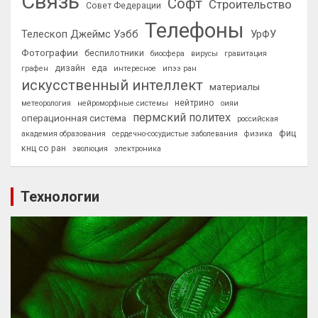
Связь
Софт
Строительство
Совет Федерации
Телефоны
Телескоп Джеймс Уэбб
УрФУ
Фотографии
беспилотники
биосфера
вирусы
гравитация
дизайн
еда
графен
интересное
ипээ ран
искусственный интеллект
материалы
нейтрино
метеорология
нейроморфные системы
оияи
пермский политех
операционная система
российская
фиц
академия образования
сердечно-сосудистые заболевания
физика
кнц со ран
эволюция
электроника
Технологии