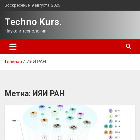
Перейти
Воскресенье, 9 августа, 2026
к
содержимому
Techno Kurs.
Наука и технологии.
Главная
ИЯИ РАН
Метка:
ИЯИ РАН