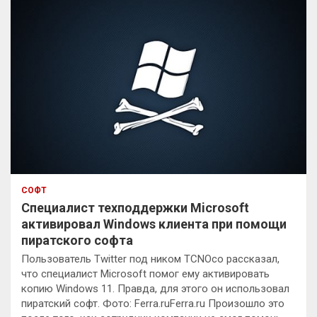
к
СОФТ
Специалист техподдержки Microsoft
активировал Windows клиента при помощи
пиратского софта
Пользователь Twitter под ником TCNOco рассказал,
что специалист Microsoft помог ему активировать
копию Windows 11. Правда, для этого он использовал
пиратский софт. Фото: Ferra.ruFerra.ru Произошло это