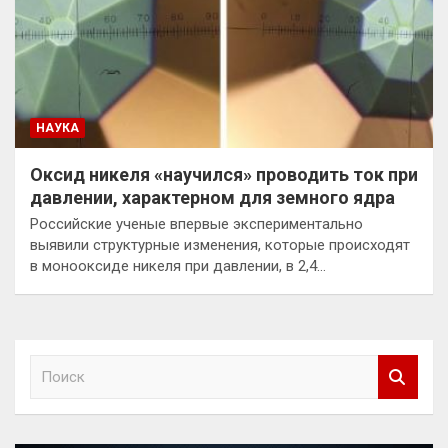
НАУКА
Оксид никеля «научился» проводить ток при
давлении, характерном для земного ядра
Российские ученые впервые экспериментально
выявили структурные изменения, которые происходят
в монооксиде никеля при давлении, в 2,4…
П
о
и
с