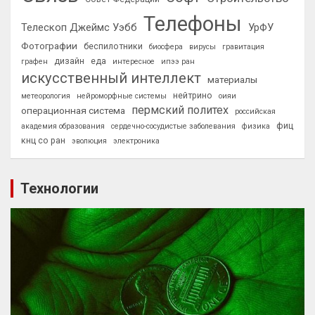
Телефоны
Телескоп Джеймс Уэбб
УрФУ
Фотографии
беспилотники
биосфера
вирусы
гравитация
дизайн
еда
графен
интересное
ипээ ран
искусственный интеллект
материалы
нейтрино
метеорология
нейроморфные системы
оияи
пермский политех
операционная система
российская
фиц
академия образования
сердечно-сосудистые заболевания
физика
кнц со ран
эволюция
электроника
Технологии