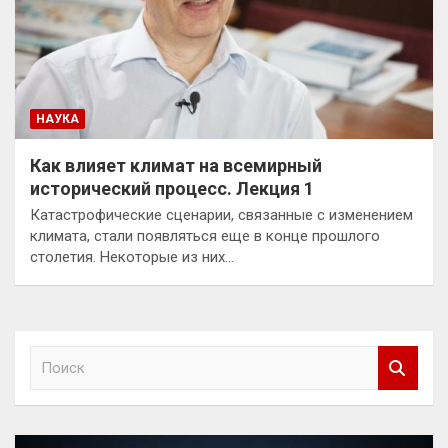
НАУКА
Как влияет климат на всемирный
исторический процесс. Лекция 1
Катастрофические сценарии, связанные с изменением
климата, стали появляться еще в конце прошлого
столетия. Некоторые из них…
П
о
и
с
к