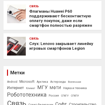
СВЯЗЬ
Флагманы Huawei P60
поддерживают бесконтактную
оплату покупок, даже если
смартфон полностью разряжен
СВЯЗЬ
Слух: Lenovo закрывает линейку
игровых смартфонов Legion
Метки
Microsoft
Android
Арктика
Астероиды
Вселенная
МГУ
Интернет
МФТИ
Наука и техника
Климат
Робототехника
Россия
СПбГУ
СПбПУ
Связь
Софт
Строительство
Совет Федерации