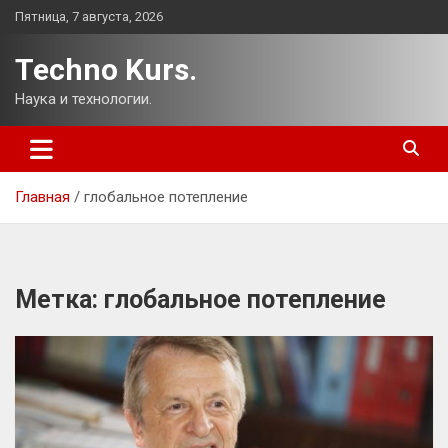
Перейти
Пятница, 7 августа, 2026
к
содержимому
Techno Kurs.
Наука и технологии.
Главная
глобальное потепление
Метка:
глобальное потепление