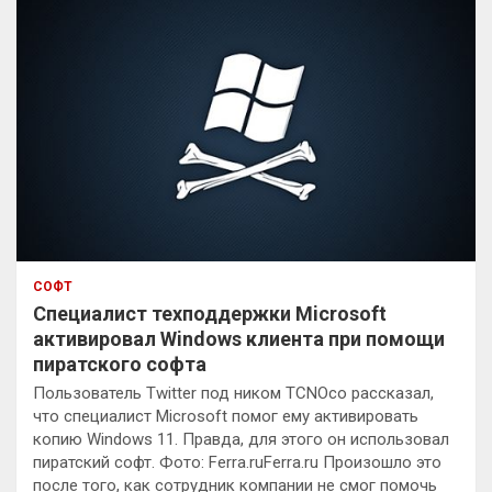
СОФТ
Специалист техподдержки Microsoft
активировал Windows клиента при помощи
пиратского софта
Пользователь Twitter под ником TCNOco рассказал,
что специалист Microsoft помог ему активировать
копию Windows 11. Правда, для этого он использовал
пиратский софт. Фото: Ferra.ruFerra.ru Произошло это
после того, как сотрудник компании не смог помочь