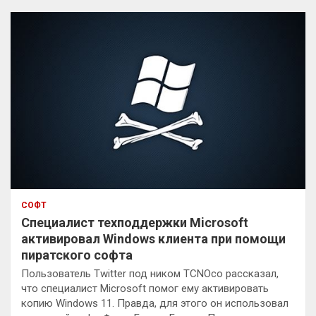
с
к
СОФТ
Специалист техподдержки Microsoft
активировал Windows клиента при помощи
пиратского софта
Пользователь Twitter под ником TCNOco рассказал,
что специалист Microsoft помог ему активировать
копию Windows 11. Правда, для этого он использовал