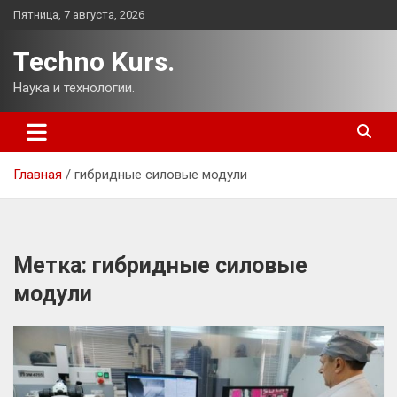
Перейти
Пятница, 7 августа, 2026
к
содержимому
Techno Kurs.
Наука и технологии.
Главная
гибридные силовые модули
Метка:
гибридные силовые
модули