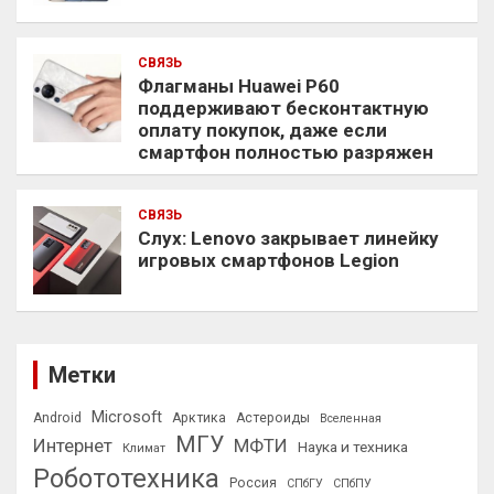
СВЯЗЬ
Флагманы Huawei P60
поддерживают бесконтактную
оплату покупок, даже если
смартфон полностью разряжен
СВЯЗЬ
Слух: Lenovo закрывает линейку
игровых смартфонов Legion
Метки
Microsoft
Android
Арктика
Астероиды
Вселенная
МГУ
Интернет
МФТИ
Наука и техника
Климат
Робототехника
Россия
СПбГУ
СПбПУ