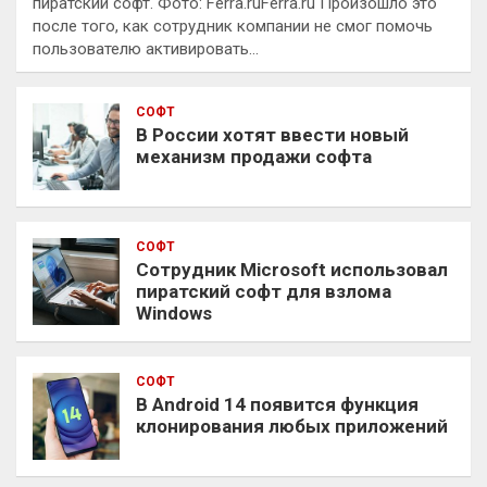
пиратский софт. Фото: Ferra.ruFerra.ru Произошло это
после того, как сотрудник компании не смог помочь
пользователю активировать…
СОФТ
В России хотят ввести новый
механизм продажи софта
СОФТ
Сотрудник Microsoft использовал
пиратский софт для взлома
Windows
СОФТ
В Android 14 появится функция
клонирования любых приложений