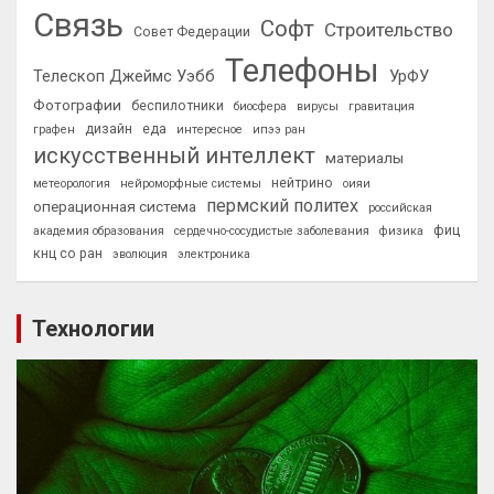
Связь
Софт
Строительство
Совет Федерации
Телефоны
Телескоп Джеймс Уэбб
УрФУ
Фотографии
беспилотники
биосфера
вирусы
гравитация
дизайн
еда
графен
интересное
ипээ ран
искусственный интеллект
материалы
нейтрино
метеорология
нейроморфные системы
оияи
пермский политех
операционная система
российская
фиц
академия образования
сердечно-сосудистые заболевания
физика
кнц со ран
эволюция
электроника
Технологии