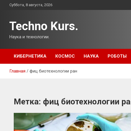
Перейти
Суббота, 8 августа, 2026
к
содержимому
Techno Kurs.
Наука и технологии.
КИБЕРНЕТИКА
КОСМОС
НАУКА
РОБОТЫ
Главная
фиц биотехнологии ран
Метка:
фиц биотехнологии ра