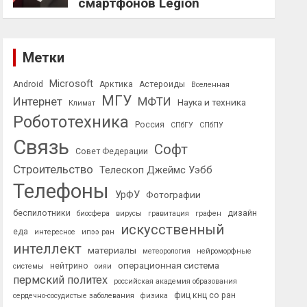
смартфонов Legion
Метки
Microsoft
Android
Арктика
Астероиды
Вселенная
МГУ
Интернет
МФТИ
Наука и техника
Климат
Робототехника
Россия
СПбГУ
СПбПУ
Связь
Софт
Совет Федерации
Строительство
Телескоп Джеймс Уэбб
Телефоны
УрФУ
Фотографии
беспилотники
дизайн
биосфера
вирусы
гравитация
графен
искусственный
еда
интересное
ипээ ран
интеллект
материалы
метеорология
нейроморфные
операционная система
нейтрино
системы
оияи
пермский политех
российская академия образования
фиц кнц со ран
сердечно-сосудистые заболевания
физика