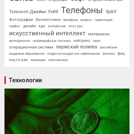
Телефоны
Телескоп Джеймс Уэбб
УрФУ
Фотографии
беспилотники
биосфера
вирусы
гравитация
дизайн
еда
графен
интересное
ипээ ран
искусственный интеллект
материалы
нейтрино
метеорология
нейроморфные системы
оияи
пермский политех
операционная система
российская
фиц
академия образования
сердечно-сосудистые заболевания
физика
кнц со ран
эволюция
электроника
Технологии