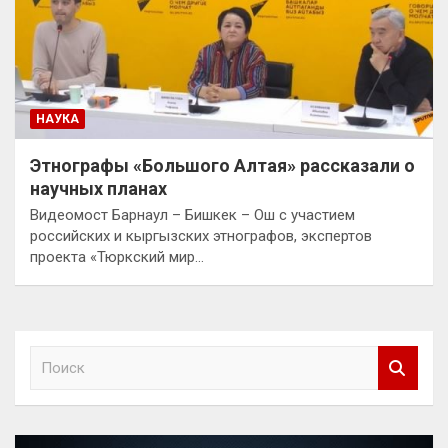
НАУКА
Этнографы «Большого Алтая» рассказали о
научных планах
Видеомост Барнаул – Бишкек – Ош с участием
российских и кыргызских этнографов, экспертов
проекта «Тюркский мир…
П
о
и
с
к