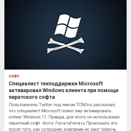
СОФТ
Специалист техподдержки Microsoft
активировал Windows клиента при помощи
пиратского софта
Пользователь Twitter под ником TCNOco рассказал,
что специалист Microsoft помог ему активировать
копию Windows 11. Правда, для этого он использовал
пиратский софт. Фото: Ferra.ruFerra.ru Произошло это
после того, как сотрудник компании не смог помочь