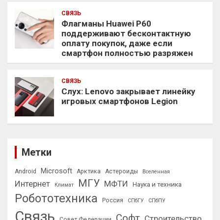
СВЯЗЬ
Флагманы Huawei P60
поддерживают бесконтактную
оплату покупок, даже если
смартфон полностью разряжен
СВЯЗЬ
Слух: Lenovo закрывает линейку
игровых смартфонов Legion
Метки
Microsoft
Android
Арктика
Астероиды
Вселенная
МГУ
Интернет
МФТИ
Наука и техника
Климат
Робототехника
Россия
СПбГУ
СПбПУ
Связь
Софт
Строительство
Совет Федерации