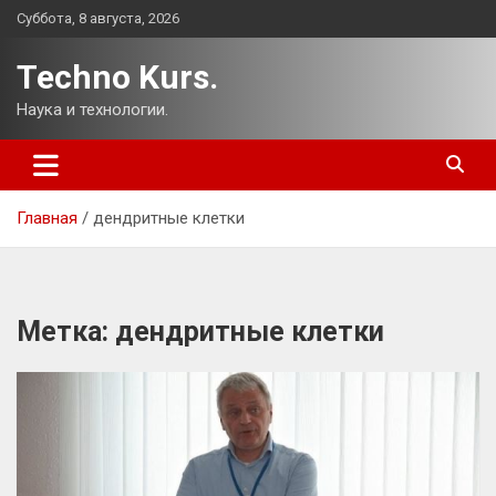
Перейти
Суббота, 8 августа, 2026
к
содержимому
Techno Kurs.
Наука и технологии.
Главная
дендритные клетки
Метка:
дендритные клетки