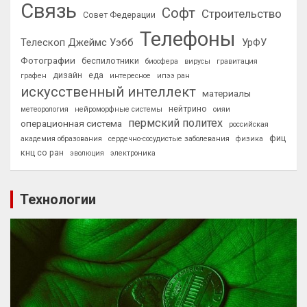
Связь
Софт
Строительство
Совет Федерации
Телефоны
Телескоп Джеймс Уэбб
УрФУ
Фотографии
беспилотники
биосфера
вирусы
гравитация
дизайн
еда
графен
интересное
ипээ ран
искусственный интеллект
материалы
нейтрино
метеорология
нейроморфные системы
оияи
пермский политех
операционная система
российская
фиц
академия образования
сердечно-сосудистые заболевания
физика
кнц со ран
эволюция
электроника
Технологии