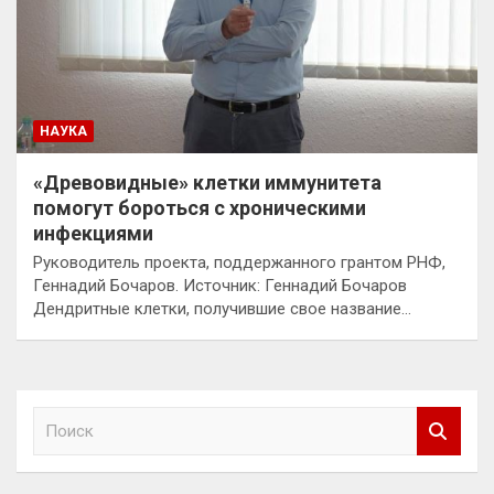
НАУКА
«Древовидные» клетки иммунитета
помогут бороться с хроническими
инфекциями
Руководитель проекта, поддержанного грантом РНФ,
Геннадий Бочаров. Источник: Геннадий Бочаров
Дендритные клетки, получившие свое название…
П
о
и
с