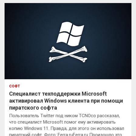
к
СОФТ
Специалист техподдержки Microsoft
активировал Windows клиента при помощи
пиратского софта
Пользователь Twitter под ником TCNOco рассказал,
что специалист Microsoft помог ему активировать
копию Windows 11. Правда, для этого он использовал
пиратский софт. Фото: Ferra.ruFerra.ru Произошло это