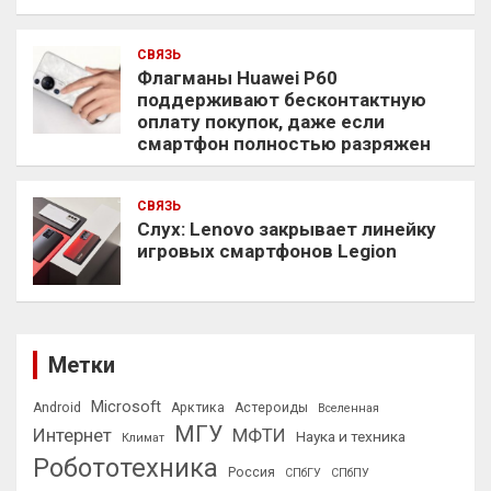
СВЯЗЬ
Флагманы Huawei P60
поддерживают бесконтактную
оплату покупок, даже если
смартфон полностью разряжен
СВЯЗЬ
Слух: Lenovo закрывает линейку
игровых смартфонов Legion
Метки
Microsoft
Android
Арктика
Астероиды
Вселенная
МГУ
Интернет
МФТИ
Наука и техника
Климат
Робототехника
Россия
СПбГУ
СПбПУ