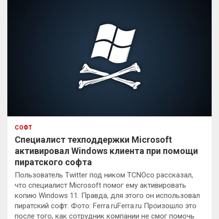
СОФТ
Специалист техподдержки Microsoft
активировал Windows клиента при помощи
пиратского софта
Пользователь Twitter под ником TCNOco рассказал,
что специалист Microsoft помог ему активировать
копию Windows 11. Правда, для этого он использовал
пиратский софт. Фото: Ferra.ruFerra.ru Произошло это
после того, как сотрудник компании не смог помочь