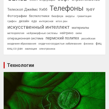
Телефоны
Телескоп Джеймс Уэбб
УрФУ
Фотографии
беспилотники
биосфера
вирусы
гравитация
дизайн
еда
графен
интересное
ипээ ран
искусственный интеллект
материалы
нейтрино
метеорология
нейроморфные системы
оияи
пермский политех
операционная система
российская
фиц
академия образования
сердечно-сосудистые заболевания
физика
кнц со ран
эволюция
электроника
Технологии