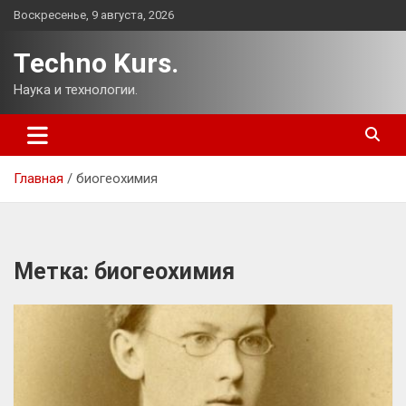
Перейти
Воскресенье, 9 августа, 2026
к
содержимому
Techno Kurs.
Наука и технологии.
Главная
биогеохимия
Метка:
биогеохимия