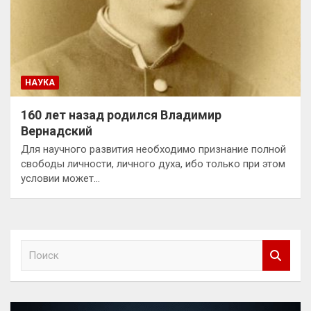
НАУКА
160 лет назад родился Владимир
Вернадский
Для научного развития необходимо признание полной
свободы личности, личного духа, ибо только при этом
условии может…
П
о
и
с
к