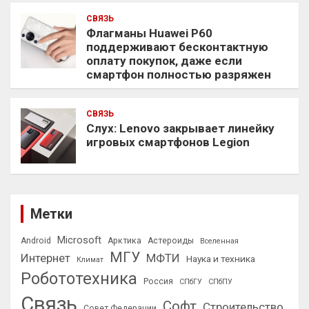
СВЯЗЬ
Флагманы Huawei P60
поддерживают бесконтактную
оплату покупок, даже если
смартфон полностью разряжен
СВЯЗЬ
Слух: Lenovo закрывает линейку
игровых смартфонов Legion
Метки
Microsoft
Android
Арктика
Астероиды
Вселенная
МГУ
Интернет
МФТИ
Наука и техника
Климат
Робототехника
Россия
СПбГУ
СПбПУ
Связь
Софт
Строительство
Совет Федерации