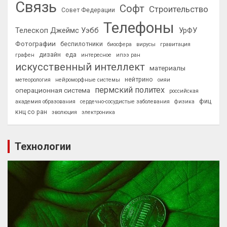
Связь
Софт
Строительство
Совет Федерации
Телефоны
Телескоп Джеймс Уэбб
УрФУ
Фотографии
беспилотники
биосфера
вирусы
гравитация
дизайн
еда
графен
интересное
ипээ ран
искусственный интеллект
материалы
нейтрино
метеорология
нейроморфные системы
оияи
пермский политех
операционная система
российская
фиц
академия образования
сердечно-сосудистые заболевания
физика
кнц со ран
эволюция
электроника
Технологии