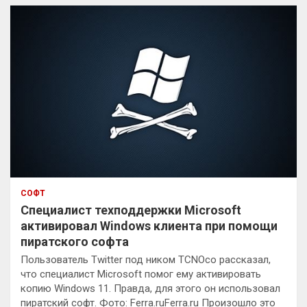
к
СОФТ
Специалист техподдержки Microsoft
активировал Windows клиента при помощи
пиратского софта
Пользователь Twitter под ником TCNOco рассказал,
что специалист Microsoft помог ему активировать
копию Windows 11. Правда, для этого он использовал
пиратский софт. Фото: Ferra.ruFerra.ru Произошло это