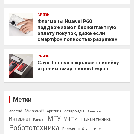
СВЯЗЬ
Флагманы Huawei P60
поддерживают бесконтактную
оплату покупок, даже если
смартфон полностью разряжен
СВЯЗЬ
Слух: Lenovo закрывает линейку
игровых смартфонов Legion
Метки
Microsoft
Android
Арктика
Астероиды
Вселенная
МГУ
Интернет
МФТИ
Наука и техника
Климат
Робототехника
Россия
СПбГУ
СПбПУ