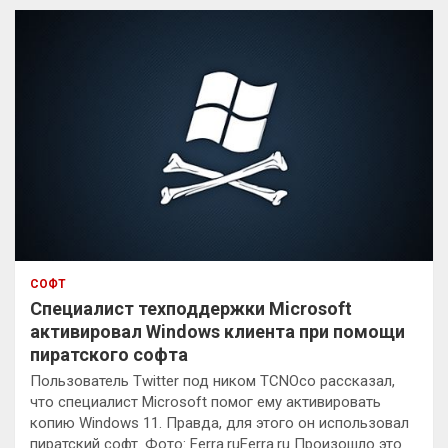
к
СОФТ
Специалист техподдержки Microsoft
активировал Windows клиента при помощи
пиратского софта
Пользователь Twitter под ником TCNOco рассказал,
что специалист Microsoft помог ему активировать
копию Windows 11. Правда, для этого он использовал
пиратский софт. Фото: Ferra.ruFerra.ru Произошло это