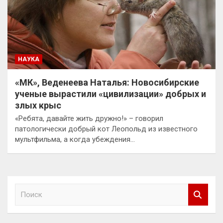
НАУКА
«МК», Веденеева Наталья: Новосибирские
ученые вырастили «цивилизации» добрых и
злых крыс
«Ребята, давайте жить дружно!» – говорил
патологически добрый кот Леопольд из известного
мультфильма, а когда убеждения…
П
о
и
с