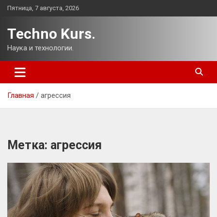
Перейти
Пятница, 7 августа, 2026
к
содержимому
Techno Kurs.
Наука и технологии.
Главная
агрессия
Метка:
агрессия