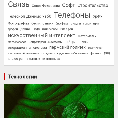
Связь
Софт
Строительство
Совет Федерации
Телефоны
Телескоп Джеймс Уэбб
УрФУ
Фотографии
беспилотники
биосфера
вирусы
гравитация
дизайн
еда
графен
интересное
ипээ ран
искусственный интеллект
материалы
нейтрино
метеорология
нейроморфные системы
оияи
пермский политех
операционная система
российская
фиц
академия образования
сердечно-сосудистые заболевания
физика
кнц со ран
эволюция
электроника
Технологии