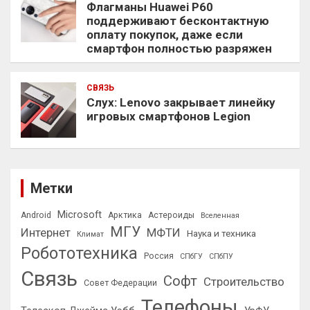
Флагманы Huawei P60
поддерживают бесконтактную
оплату покупок, даже если
смартфон полностью разряжен
СВЯЗЬ
Слух: Lenovo закрывает линейку
игровых смартфонов Legion
Метки
Microsoft
Android
Арктика
Астероиды
Вселенная
МГУ
Интернет
МФТИ
Наука и техника
Климат
Робототехника
Россия
СПбГУ
СПбПУ
Связь
Софт
Строительство
Совет Федерации
Телефоны