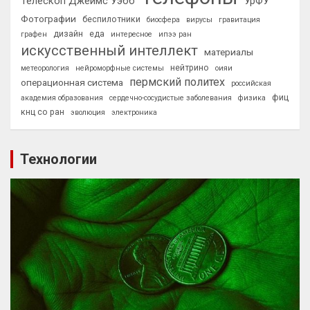
Телескоп Джеймс Уэбб
УрФУ
Фотографии
беспилотники
биосфера
вирусы
гравитация
дизайн
еда
графен
интересное
ипээ ран
искусственный интеллект
материалы
нейтрино
метеорология
нейроморфные системы
оияи
пермский политех
операционная система
российская
фиц
академия образования
сердечно-сосудистые заболевания
физика
кнц со ран
эволюция
электроника
Технологии