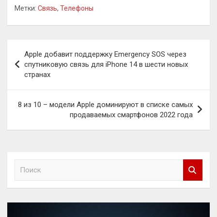
Метки:
Связь
,
Телефоны
Навигация
Apple добавит поддержку Emergency SOS через
по
спутниковую связь для iPhone 14 в шести новых
странах
записям
8 из 10 – модели Apple доминируют в списке самых
продаваемых смартфонов 2022 года
П
о
и
с
к