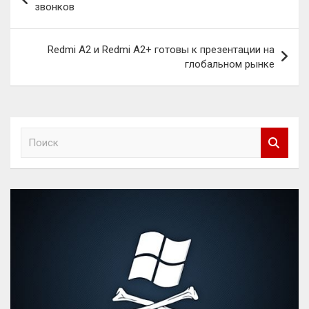
по
звонков
записям
Redmi A2 и Redmi A2+ готовы к презентации на
глобальном рынке
П
о
и
с
к