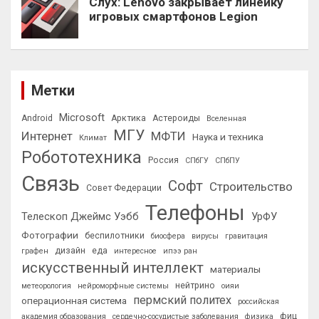
Слух: Lenovo закрывает линейку
игровых смартфонов Legion
Метки
Microsoft
Android
Арктика
Астероиды
Вселенная
МГУ
Интернет
МФТИ
Наука и техника
Климат
Робототехника
Россия
СПбГУ
СПбПУ
Связь
Софт
Строительство
Совет Федерации
Телефоны
Телескоп Джеймс Уэбб
УрФУ
Фотографии
беспилотники
биосфера
вирусы
гравитация
дизайн
еда
графен
интересное
ипээ ран
искусственный интеллект
материалы
нейтрино
метеорология
нейроморфные системы
оияи
пермский политех
операционная система
российская
фиц
академия образования
сердечно-сосудистые заболевания
физика