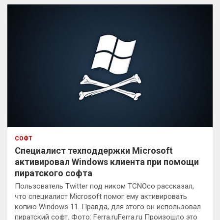
к
СОФТ
Специалист техподдержки Microsoft
активировал Windows клиента при помощи
пиратского софта
Пользователь Twitter под ником TCNOco рассказал,
что специалист Microsoft помог ему активировать
копию Windows 11. Правда, для этого он использовал
пиратский софт. Фото: Ferra.ruFerra.ru Произошло это