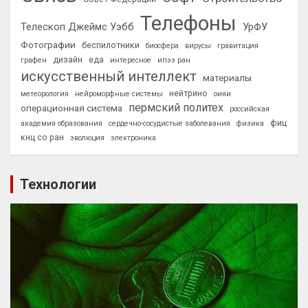
Телефоны
Телескоп Джеймс Уэбб
УрФУ
Фотографии
беспилотники
биосфера
вирусы
гравитация
дизайн
еда
графен
интересное
ипээ ран
искусственный интеллект
материалы
нейтрино
метеорология
нейроморфные системы
оияи
пермский политех
операционная система
российская
фиц
академия образования
сердечно-сосудистые заболевания
физика
кнц со ран
эволюция
электроника
Технологии