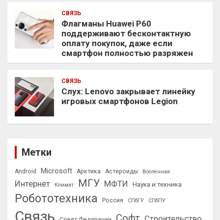
СВЯЗЬ
Флагманы Huawei P60
поддерживают бесконтактную
оплату покупок, даже если
смартфон полностью разряжен
СВЯЗЬ
Слух: Lenovo закрывает линейку
игровых смартфонов Legion
Метки
Microsoft
Android
Арктика
Астероиды
Вселенная
МГУ
Интернет
МФТИ
Наука и техника
Климат
Робототехника
Россия
СПбГУ
СПбПУ
Связь
Софт
Строительство
Совет Федерации