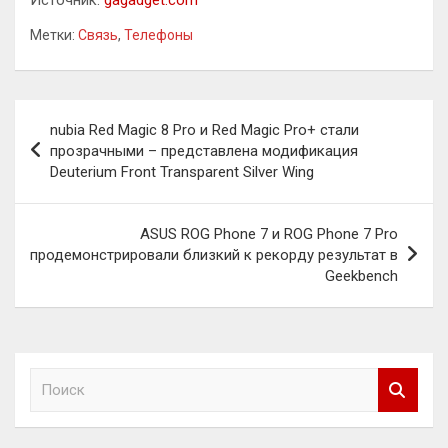
Метки:
Связь
,
Телефоны
Навигация
nubia Red Magic 8 Pro и Red Magic Pro+ стали
по
прозрачными – представлена модификация
Deuterium Front Transparent Silver Wing
записям
ASUS ROG Phone 7 и ROG Phone 7 Pro
продемонстрировали близкий к рекорду результат в
Geekbench
П
о
и
с