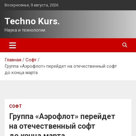
Перейти
Воскресенье, 9 августа, 2026
к
содержимому
Techno Kurs.
Наука и технологии.
Главная
Софт
Группа «Аэрофлот» перейдет на отечественный софт
до конца марта
СОФТ
Группа «Аэрофлот» перейдет
на отечественный софт
до конца марта