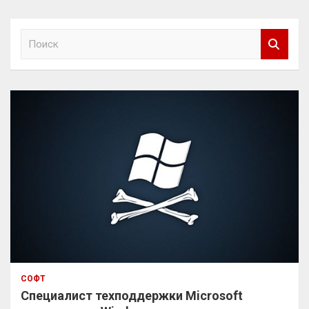
П
о
и
с
к
СОФТ
Специалист техподдержки Microsoft