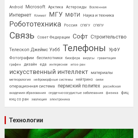
Microsoft
Android
Арктика
Астероиды
Вселенная
МГУ
Интернет
МФТИ
Наука и техника
Климат
Робототехника
Россия
СПбГУ
СПбПУ
Связь
Софт
Строительство
Совет Федерации
Телефоны
Телескоп Джеймс Уэбб
УрФУ
Фотографии
беспилотники
биосфера
вирусы
гравитация
дизайн
еда
графен
интересное
ипээ ран
искусственный интеллект
материалы
нейтрино
метеорология
нейроморфные системы
оияи
пермский политех
операционная система
российская
фиц
академия образования
сердечно-сосудистые заболевания
физика
кнц со ран
эволюция
электроника
Технологии