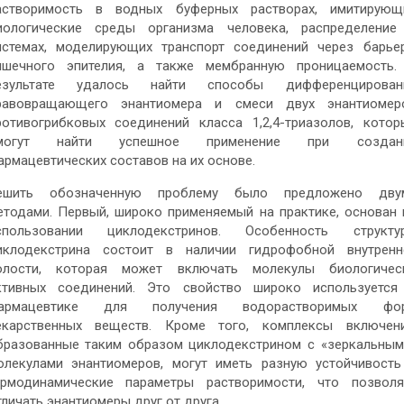
астворимость в водных буферных растворах, имитирующ
иологические среды организма человека, распределение
истемах, моделирующих транспорт соединений через барье
ишечного эпителия, а также мембранную проницаемость.
езультате удалось найти способы дифференцирован
равовращающего энантиомера и смеси двух энантиомер
ротивогрибковых соединений класса 1,2,4-триазолов, котор
могут найти успешное применение при создан
армацевтических составов на их основе.
ешить обозначенную проблему было предложено дву
етодами. Первый, широко применяемый на практике, основан 
спользовании циклодекстринов. Особенность структу
иклодекстрина состоит в наличии гидрофобной внутренн
олости, которая может включать молекулы биологичес
ктивных соединений. Это свойство широко используется
армацевтике для получения водорастворимых фо
екарственных веществ. Кроме того, комплексы включени
бразованные таким образом циклодекстрином с «зеркальным
олекулами энантиомеров, могут иметь разную устойчивость
ермодинамические параметры растворимости, что позволя
тличать энантиомеры друг от друга.