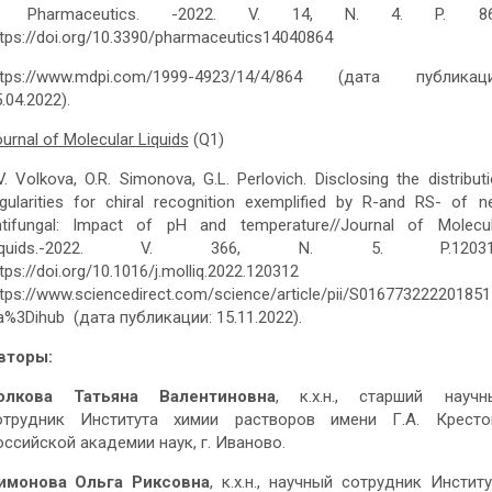
/ Pharmaceutics. -2022. V. 14, N. 4. P. 86
tps://doi.org/10.3390/pharmaceutics14040864
ttps://www.mdpi.com/1999-4923/14/4/864 (дата публикаци
.04.2022).
urnal of Molecular Liquids
(Q1)
V. Volkova, O.R. Simonova, G.L. Perlovich. Disclosing the distribut
gularities for chiral recognition exemplified by R-and RS- of 
ntifungal: Impact of pH and temperature//Journal of Molecul
iquids.-2022. V. 366, N. 5. P.12031
tps://doi.org/10.1016/j.molliq.2022.120312
tps://www.sciencedirect.com/science/article/pii/S01677322220185
a%3Dihub (дата публикации: 15.11.2022).
вторы:
олкова Татьяна Валентиновна
, к.х.н., старший научн
отрудник Института химии растворов имени Г.А. Кресто
оссийской академии наук, г. Иваново.
имонова Ольга Риксовна
, к.х.н., научный сотрудник Институ