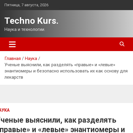
Перейти
Пятница, 7 августа, 2026
к
содержимому
Techno Kurs.
Наука и технологии.
Главная
Наука
Ученые выяснили, как разделять «правые» и «левые»
энантиомеры и безопасно использовать их как основу для
лекарств
АУКА
ченые выяснили, как разделять
правые» и «левые» энантиомеры и