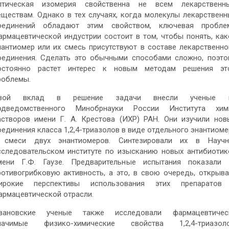
птическая изомерия свойственна не всем лекарственн
еществам. Однако в тех случаях, когда молекулы лекарственн
оединений обладают этим свойством, ключевая пробле
армацевтической индустрии состоит в том, чтобы понять, как
нантиомер или их смесь присутствуют в составе лекарственно
оединения. Сделать это обычными способами сложно, поэто
остоянно растет интерес к новым методам решения эт
роблемы.
вой вклад в решение задачи внесли ученые 
одведомственного Минобрнауки России Института хим
астворов имени Г. А. Крестова (ИХР) РАН. Они изучили нов
оединения класса 1,2,4-триазолов в виде отдельного энантиоме
 смеси двух энантиомеров. Синтезировали их в Научн
сследовательском институте по изысканию новых антибиотик
мени Г.Ф. Гаузе. Предварительные испытания показали 
ротивогрибковую активность, а это, в свою очередь, открыва
ирокие перспективы использования этих препаратов
армацевтической отрасли.
вановские ученые также исследовали фармацевтичес
начимые физико-химические свойства 1,2,4-триазоло