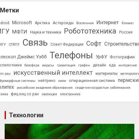
Метки
Интернет
Microsoft
droid
Арктика
Астероиды
Вселенная
Климат
Робототехника
МГУ
МФТИ
Наука и техника
Россия
Связь
Софт
Строительств
Совет Федерации
бГУ
СПбПУ
Телефоны
елескоп Джеймс Уэбб
УрФУ
Фотографии
спилотники
дизайн
еда
биосфера
вирусы
гравитация
графен
интересное
искусственный интеллект
материалы
ээ ран
метеоролог
пермски
операционная система
нейтрино
йроморфные системы
оияи
олитех
российская академия образования
сердечно-сосудистые заболевания
фиц кнц со ран
зика
эволюция
электроника
Технологии