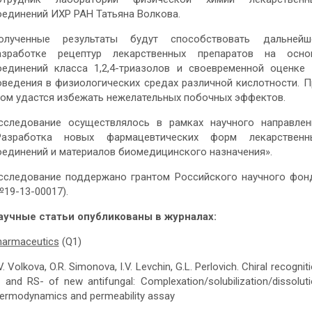
оединений ИХР РАН Татьяна Волкова.
олученные результаты будут способствовать дальнейш
азработке рецептур лекарственных препаратов на осно
оединений класса 1,2,4-триазолов и своевременной оценке 
оведения в физиологических средах различной кислотности. П
том удастся избежать нежелательных побочных эффектов.
сследование осуществлялось в рамках научного направлен
Разработка новых фармацевтических форм лекарственн
оединений и материалов биомедицинского назначения».
сследование поддержано грантом Российского научного фон
№19-13-00017).
аучные статьи опубликованы в журналах:
harmaceutics
(Q1)
V. Volkova, O.R. Simonova, I.V. Levchin, G.L. Perlovich. Chiral recognit
 and RS- of new antifungal: Complexation/solubilization/dissolut
ermodynamics and permeability assay