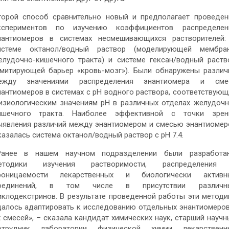
торой способ сравнительно новый и предполагает проведен
кспериментов по изучению коэффициентов распределен
нантиомеров в системах несмешивающихся растворителей:
истеме октанол/водный раствор (моделирующей мембра
елудочно-кишечного тракта) и системе гексан/водный раств
имитирующей барьер «кровь-мозг»). Были обнаружены различ
ежду значениями распределения энантиомера и сме
нантиомеров в системах с pH водного раствора, соответствующ
изиологическим значениям pH в различных отделах желудочн
ишечного тракта. Наиболее эффективной с точки зрен
ыявления различий между энантиомером и смесью энантиомер
казалась система октанол/водный раствор с pH 7.4.
Ранее в нашем научном подразделении были разработа
етодики изучения растворимости, распределения
роницаемости лекарственных и биологически активн
оединений, в том числе в присутствии различн
иклодекстринов. В результате проведенной работы эти методи
далось адаптировать к исследованию отдельных энантиомеров
х смесей», – сказала кандидат химических наук, старший научн
отрудник лаборатории физической химии лекарственн