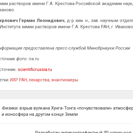
имии растворов имени Г.А. Крестова Российской академии наук, 
ваново.
ерлович Герман Леонидович
, д-р хим. н., зав. научным отде
 Института химии растворов имени Г.А. Крестова РАН, г. Иваново
нформация предоставлена пресс-службой Минобрнауки России
точник фото: ria.ru
сточник:
scientificrussia.ru
етки:
ИХР РАН
,
лекарства
,
энантиомеры
вигация
Физики: взрыв вулкана Хунга-Тонга «почувствовали» атмосфе
и ионосфера на другом конце Земли
писям
Разработан антиконтрафактный 3D штрих-код