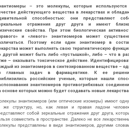
нантиомеры – это молекулы, которые используются
ачестве действующего вещества в лекарствах и облада
дивительной способностью: они представляют соб
еркальные отражения друг друга и имеют близк
изические
свойства. При этом биологическая активнос
правого» и «левого» энантиомеров может существен
азличаться. Поэтому если один энантиомер в соста
екарства может выполнять свою терапевтическую функци
о другой может быть либо «пустышкой», либо – что в ра
уже – оказывать токсическое действие. Идентифицирова
аждый из энантиомеров в синтезированном веществе – од
з главных задач в фармацевтике. К ее решен
риблизились российские ученые, которые нашли спос
аспознавания энантиомеров противогрибковых соединени
а основе которых можно будет создавать новые лекарства
олекулы энантиомеров (или оптические изомеры) имеют одну
у же структуру, но, как левая и правая ладони человек
редставляют собой зеркальные отражения друг друга, котор
ельзя совместить в пространстве. Далеко не все лекарственн
олекулы представлены в виде энантиомеров, другими словам