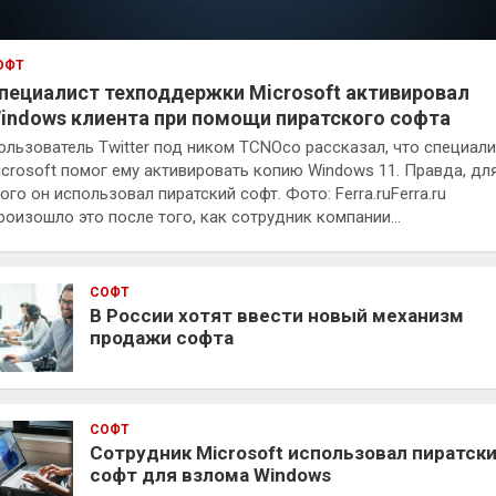
ОФТ
пециалист техподдержки Microsoft активировал
indows клиента при помощи пиратского софта
ользователь Twitter под ником TCNOco рассказал, что специали
icrosoft помог ему активировать копию Windows 11. Правда, дл
ого он использовал пиратский софт. Фото: Ferra.ruFerra.ru
роизошло это после того, как сотрудник компании…
СОФТ
В России хотят ввести новый механизм
продажи софта
СОФТ
Сотрудник Microsoft использовал пиратск
софт для взлома Windows