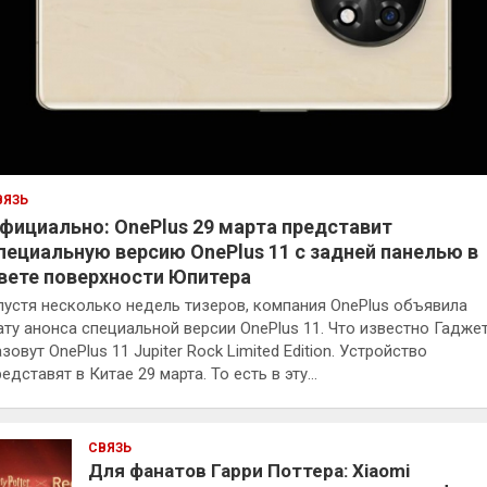
ВЯЗЬ
фициально: OnePlus 29 марта представит
пециальную версию OnePlus 11 с задней панелью в
вете поверхности Юпитера
пустя несколько недель тизеров, компания OnePlus объявила
ату анонса специальной версии OnePlus 11. Что известно Гадже
зовут OnePlus 11 Jupiter Rock Limited Edition. Устройство
едставят в Китае 29 марта. То есть в эту…
СВЯЗЬ
Для фанатов Гарри Поттера: Xiaomi