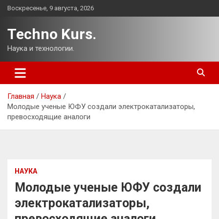
Перейти
Воскресенье, 9 августа, 2026
к
содержимому
Techno Kurs.
Наука и технологии.
Главная
Наука
Молодые ученые ЮФУ создали электрокатализаторы,
превосходящие аналоги
НАУКА
Молодые ученые ЮФУ создали
электрокатализаторы,
превосходящие аналоги