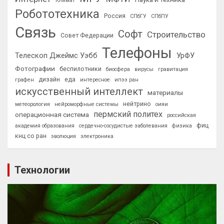
Климат
Робототехника
Россия
СПбГУ
СПбПУ
Связь
Софт
Строительство
Совет Федерации
Телефоны
Телескоп Джеймс Уэбб
УрФУ
Фотографии
беспилотники
биосфера
вирусы
гравитация
дизайн
еда
графен
интересное
ипээ ран
искусственный интеллект
материалы
нейтрино
метеорология
нейроморфные системы
оияи
пермский политех
операционная система
российская
фиц
академия образования
сердечно-сосудистые заболевания
физика
кнц со ран
эволюция
электроника
Технологии