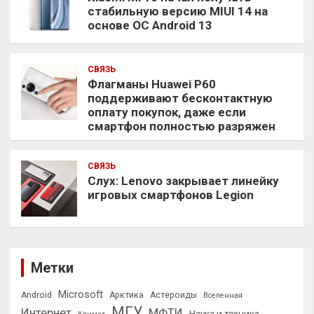
стабильную версию MIUI 14 на
основе ОС Android 13
СВЯЗЬ
Флагманы Huawei P60
поддерживают бесконтактную
оплату покупок, даже если
смартфон полностью разряжен
СВЯЗЬ
Слух: Lenovo закрывает линейку
игровых смартфонов Legion
Метки
Microsoft
Android
Арктика
Астероиды
Вселенная
МГУ
Интернет
МФТИ
Наука и техника