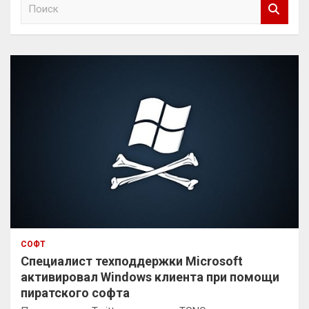
П
о
и
с
к
СОФТ
Специалист техподдержки Microsoft
активировал Windows клиента при помощи
пиратского софта