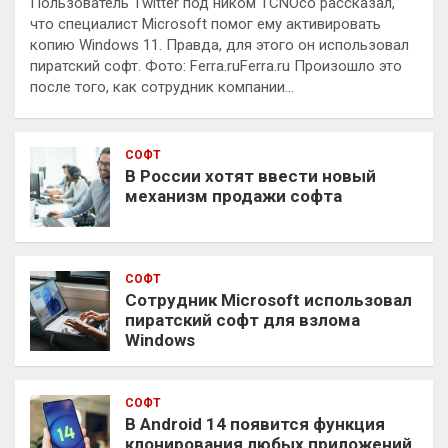
Пользователь Twitter под ником TCNOco рассказал,
что специалист Microsoft помог ему активировать
копию Windows 11. Правда, для этого он использовал
пиратский софт. Фото: Ferra.ruFerra.ru Произошло это
после того, как сотрудник компании…
СОФТ
В России хотят ввести новый
механизм продажи софта
СОФТ
Сотрудник Microsoft использовал
пиратский софт для взлома
Windows
СОФТ
В Android 14 появится функция
клонирования любых приложений