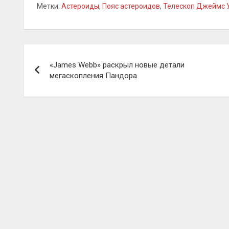
Метки:
Астероиды
,
Пояс астероидов
,
Телескоп Джеймс 
Навигация
«James Webb» раскрыл новые детали
по
мегаскопления Пандора
записям