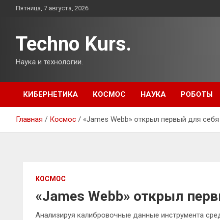
Перейти
Пятница, 7 августа, 2026
к
содержимому
Techno Kurs.
Наука и технологии.
КИБЕРНЕТИКА
КОСМОС
НАУКА
РОБОТЫ
Главная
Космос
«James Webb» открыл первый для себя
КОСМОС
«James Webb» открыл перв
Анализируя калибровочные данные инструмента сре