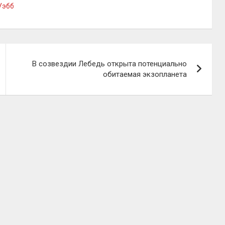
Уэбб
В созвездии Лебедь открыта потенциально
обитаемая экзопланета