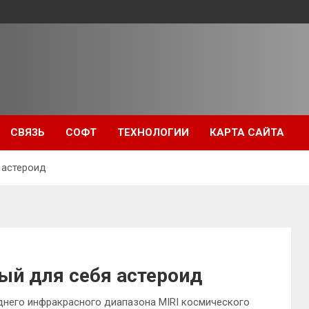
СВЯЗЬ
СОФТ
ТЕХНОЛОГИИ
КАРТА САЙТА
 астероид
ый для себя астероид
днего инфракрасного диапазона MIRI космического