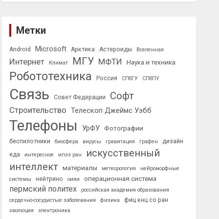
Метки
Microsoft
Android
Арктика
Астероиды
Вселенная
МГУ
Интернет
МФТИ
Наука и техника
Климат
Робототехника
Россия
СПбГУ
СПбПУ
Связь
Софт
Совет Федерации
Строительство
Телескоп Джеймс Уэбб
Телефоны
УрФУ
Фотографии
беспилотники
дизайн
биосфера
вирусы
гравитация
графен
искусственный
еда
интересное
ипээ ран
интеллект
материалы
метеорология
нейроморфные
операционная система
нейтрино
системы
оияи
пермский политех
российская академия образования
фиц кнц со ран
сердечно-сосудистые заболевания
физика
эволюция
электроника