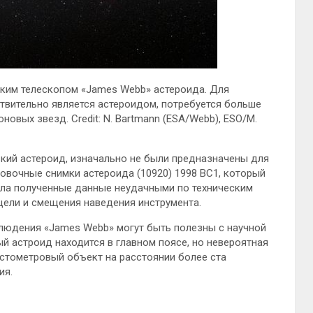
ким телескопом «James Webb» астероида. Для
твительно является астероидом, потребуется больше
овых звезд. Credit: N. Bartmann (ESA/Webb), ESO/M.
кий астероид, изначально не были предназначены для
ровочные снимки астероида (10920) 1998 BC1, который
очла полученные данные неудачными по техническим
цели и смещения наведения инструмента.
людения «James Webb» могут быть полезны с научной
тый астроид находится в главном поясе, но невероятная
 стометровый объект на расстоянии более ста
ия.