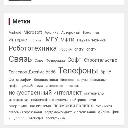
Метки
Microsoft
Android
Арктика
Астероиды
Вселенная
МГУ
Интернет
МФТИ
Наука и техника
Климат
Робототехника
Россия
СПбГУ
СПбПУ
Связь
Софт
Строительство
Совет Федерации
Телефоны
Телескоп Джеймс Уэбб
УрФУ
Фотографии
беспилотники
биосфера
вирусы
гравитация
дизайн
еда
графен
интересное
ипээ ран
искусственный интеллект
материалы
нейтрино
метеорология
нейроморфные системы
оияи
пермский политех
операционная система
российская
фиц
академия образования
сердечно-сосудистые заболевания
физика
кнц со ран
эволюция
электроника