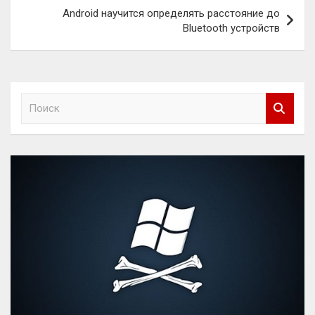
Android научится определять расстояние до
Bluetooth устройств
П
о
и
с
к