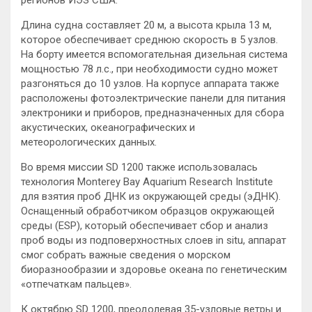
регионов ИЭЗ США.
Длина судна составляет 20 м, а высота крыла 13 м,
которое обеспечивает среднюю скорость в 5 узлов.
На борту имеется вспомогательная дизельная система
мощностью 78 л.с., при необходимости судно может
разгоняться до 10 узлов. На корпусе аппарата также
расположены фотоэлектрические панели для питания
электроники и приборов, предназначенных для сбора
акустических, океанографических и
метеорологических данных.
Во время миссии SD 1200 также использовалась
технология Monterey Bay Aquarium Research Institute
для взятия проб ДНК из окружающей среды (эДНК).
Оснащенный обработчиком образцов окружающей
среды (ESP), который обеспечивает сбор и анализ
проб воды из подповерхностных слоев in situ, аппарат
смог собрать важные сведения о морском
биоразнообразии и здоровье океана по генетическим
«отпечаткам пальцев».
К октябрю SD 1200, преодолевая 35-узловые ветры и