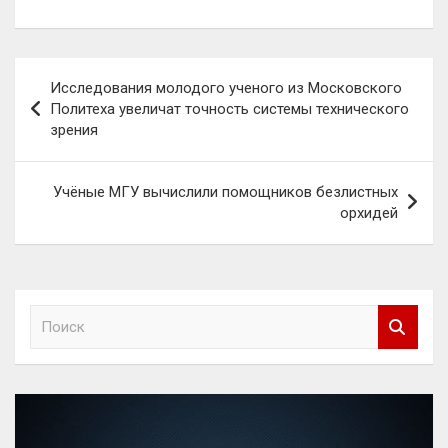
Навигация
Исследования молодого ученого из Московского
по
Политеха увеличат точность системы технического
зрения
записям
Учёные МГУ вычислили помощников безлистных
орхидей
П
о
и
с
к