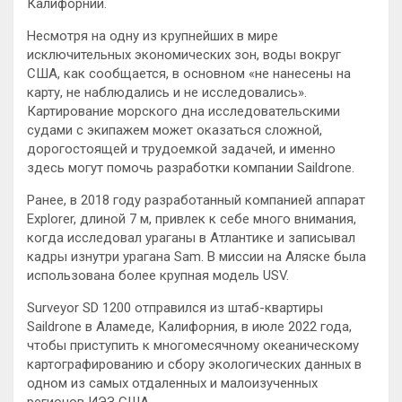
Калифорнии.
Несмотря на одну из
крупнейших в мире
исключительных экономических зон, воды вокруг
США, как сообщается, в основном «не нанесены на
карту, не наблюдались и не исследовались».
Картирование морского дна исследовательскими
судами с экипажем может оказаться сложной,
дорогостоящей и трудоемкой задачей, и именно
здесь могут помочь разработки компании Saildrone.
Ранее, в 2018 году разработанный компанией аппарат
Explorer, длиной 7 м, привлек к себе много внимания,
когда исследовал ураганы в Атлантике и записывал
кадры изнутри урагана Sam. В миссии на Аляске была
использована более крупная модель USV.
Surveyor SD 1200 отправился из штаб-квартиры
Saildrone в Аламеде, Калифорния, в июле 2022 года,
чтобы приступить к многомесячному океаническому
картографированию и сбору экологических данных в
одном из самых отдаленных и малоизученных