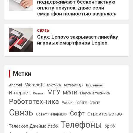
поддерживают бесконтактную
оплату покупок, даже если
смартфон полностью разряжен
СВЯЗЬ
Слух: Lenovo закрывает линейку
игровых смартфонов Legion
Метки
Microsoft
Android
Арктика
Астероиды
Вселенная
МГУ
Интернет
МФТИ
Наука и техника
Климат
Робототехника
Россия
СПбГУ
СПбПУ
Связь
Софт
Строительство
Совет Федерации
Телефоны
Телескоп Джеймс Уэбб
УрФУ