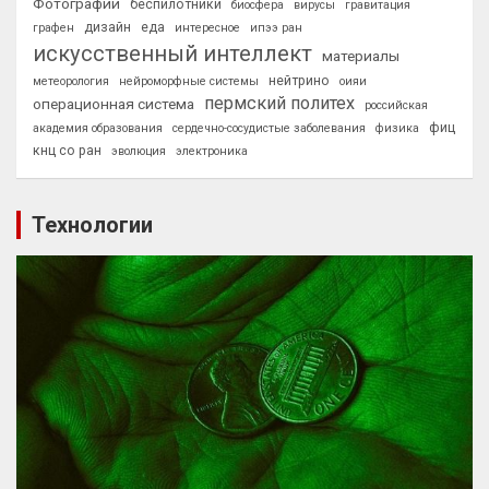
Фотографии
беспилотники
биосфера
вирусы
гравитация
дизайн
еда
графен
интересное
ипээ ран
искусственный интеллект
материалы
нейтрино
метеорология
нейроморфные системы
оияи
пермский политех
операционная система
российская
фиц
академия образования
сердечно-сосудистые заболевания
физика
кнц со ран
эволюция
электроника
Технологии