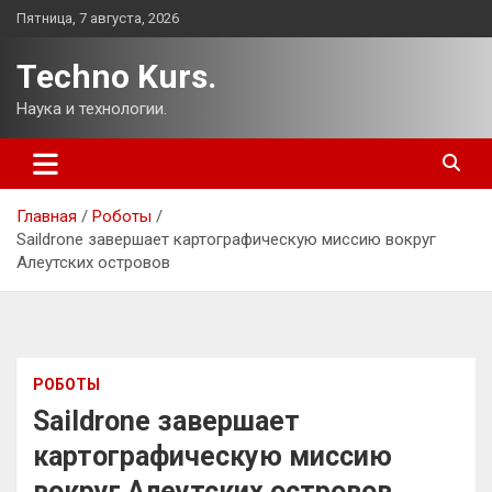
Перейти
Пятница, 7 августа, 2026
к
содержимому
Techno Kurs.
Наука и технологии.
Главная
Роботы
Saildrone завершает картографическую миссию вокруг
Алеутских островов
РОБОТЫ
Saildrone завершает
картографическую миссию
вокруг Алеутских островов