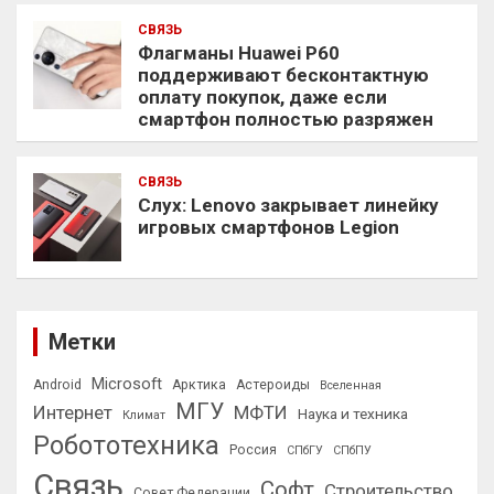
СВЯЗЬ
Флагманы Huawei P60
поддерживают бесконтактную
оплату покупок, даже если
смартфон полностью разряжен
СВЯЗЬ
Слух: Lenovo закрывает линейку
игровых смартфонов Legion
Метки
Microsoft
Android
Арктика
Астероиды
Вселенная
МГУ
Интернет
МФТИ
Наука и техника
Климат
Робототехника
Россия
СПбГУ
СПбПУ
Связь
Софт
Строительство
Совет Федерации