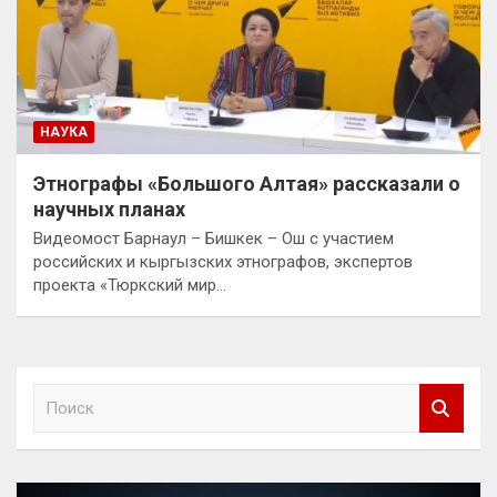
НАУКА
Этнографы «Большого Алтая» рассказали о
научных планах
Видеомост Барнаул – Бишкек – Ош с участием
российских и кыргызских этнографов, экспертов
проекта «Тюркский мир…
П
о
и
с
к