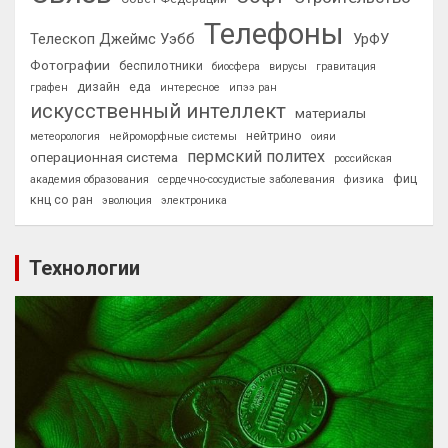
Телефоны
Телескоп Джеймс Уэбб
УрФУ
Фотографии
беспилотники
биосфера
вирусы
гравитация
дизайн
еда
графен
интересное
ипээ ран
искусственный интеллект
материалы
нейтрино
метеорология
нейроморфные системы
оияи
пермский политех
операционная система
российская
фиц
академия образования
сердечно-сосудистые заболевания
физика
кнц со ран
эволюция
электроника
Технологии