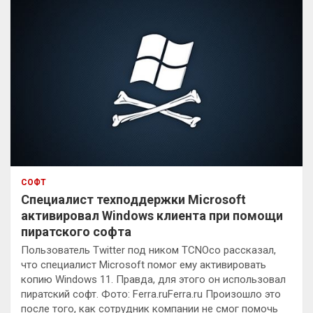
СОФТ
Специалист техподдержки Microsoft
активировал Windows клиента при помощи
пиратского софта
Пользователь Twitter под ником TCNOco рассказал,
что специалист Microsoft помог ему активировать
копию Windows 11. Правда, для этого он использовал
пиратский софт. Фото: Ferra.ruFerra.ru Произошло это
после того, как сотрудник компании не смог помочь