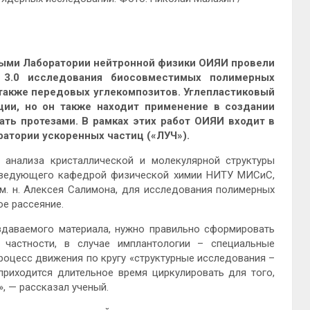
ыми Лаборатории нейтронной физики ОИЯИ провели
s 3.0
исследования биосовместимых полимерных
 также передовых углекомпозитов. Углепластиковый
ции, но он также находит применение в создании
ать протезами. В рамках этих работ ОИЯИ входит в
атории ускоренных частиц («ЛУЧ»).
анализа кристаллической и молекулярной структуры
аведующего кафедрой физической химии НИТУ МИСиС,
-м. н. Алексея Салимона, для исследования полимерных
е рассеяние.
даваемого материала, нужно правильно сформировать
в частности, в случае имплантологии – специальные
роцесс движения по кругу «структурные исследования –
приходится длительное время циркулировать для того,
», — рассказал ученый.