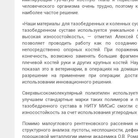
человеческого организма очень трудно, поэтому 
наиболее частое решение.
«Наши материалы для тазобедренных и коленных сус
тазобедренном суставе используется уникальное
высокая износостойкость», — отметил Алексей С
позволяет проводить работу как по созданию 
непосредственно опорных костей. При поражени
конечность, возможно заменять большие фрагмен
плечевой костей руки и других крупных костей. Н
показал это в ветеринарии, в операциях на домаш
разрешение на применение при операции: дост
использовании инновационного решения.
Сверхвысокомолекулярный полиэтилен используе
улучшаем стандартные марки таких полимеров и п
тазобедренного сустава в НИТУ МИСиС смогли с
износостойкость за счет использования углеродных 
Помимо малоуглового рентгеновского рассеяния 
структурного анализа: пустоты, несплошности, деф
порошковой металлургии имени академика О.В. Рома