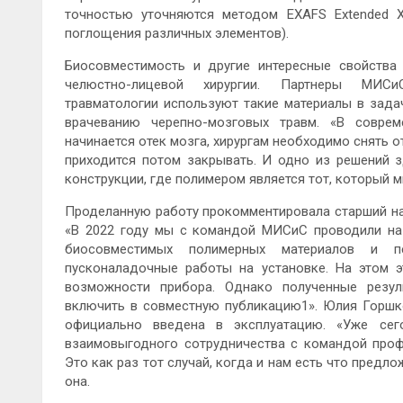
точностью уточняются методом EXAFS Extended X-r
поглощения различных элементов).
Биосовместимость и другие интересные свойства
челюстно-лицевой хирургии. Партнеры М
травматологии используют такие материалы в зада
врачеванию черепно-мозговых травм. «В соврем
начинается отек мозга, хирургам необходимо снять 
приходится потом закрывать. И одно из решений 
конструкции, где полимером является тот, который 
Проделанную работу прокомментировала старший нау
«В 2022 году мы с командой МИСиС проводили на 
биосовместимых полимерных материалов и п
пусконаладочные работы на установке. На этом 
возможности прибора. Однако полученные резул
включить в совместную публикацию1». Юлия Горшко
официально введена в эксплуатацию. «Уже се
взаимовыгодного сотрудничества с командой проф
Это как раз тот случай, когда и нам есть что предло
она.