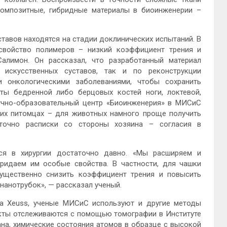
композитные, гибридные материалы в биоинженерии –
тавов находятся на стадии доклинических испытаний. В
 свойство полимеров – низкий коэффициент трения и
алимон. Он рассказал, что разработанный материал
искусственных суставов, так и по реконструкции
и онкологическими заболеваниями, чтобы сохранить
ты бедренной либо берцовых костей ноги, локтевой,
аучно-образовательный центр «Биоинженерия» в МИСиС
них питомцах – для животных намного проще получить
аточно расписки со стороны хозяина – согласия в
тся в хирургии достаточно давно. «Мы расширяем и
ридаем им особые свойства. В частности, для чашки
ущественно снизить коэффициент трения и повысить
нанотрубок», — рассказал ученый.
на Xeuss, ученые МИСиС используют и другие методы
екты отслеживаются с помощью томографии в Институте
на, химические состояния атомов в образце с высокой