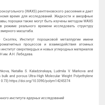
ирокоугольного (WAXS) рентгеновского рассеяния и дает
ономя время для исследований. Жидкости и аморфные
плавы, порошки также могут быть изучены методом WAXS
о в режиме реального времени исследовать структуру
азмерного масштаба.
 Сколтех, Институт порошковой металлургии имени
тромагнитных процессов и взаимодействия атомных
институт сверхтвердых и новых углеродных материалов
 им. А.Н. Лебедева.
shkova, Natallia S. Kaladzinskaya, Ludmila V. Markova and
in bulk and porous Ultra-High Molecular Weight Polyethylene
 0.73) https://doi.org/10.3390/polym14245374
ного института ядерных исследований