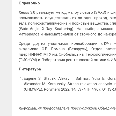
Справочно
Xeuss 3.0 реализует метод малоуглового (SAXS) и ш
возможность осуществлять их за один проход, эк
тела, поликристаллические и пористые вещества, с
(Wide-Angle X-Ray Scattering). На приборе можн
материалов и наноматериалов от атомного до нанор
Среди других участников коллаборации «ЛУЧ» –
академика О.В. Романа (Беларусь), Отдел элек
ядер НИИЯФ МГУ им. Скобельцына, Технологический 
(ТИСНУМ) и Лаборатория рентгеновской оптики ФИАН
Литература
Eugene S. Statnik, Alexey I. Salimon, Yulia E. Gor
Alexander M. Korsunsky. Stress relaxation analysis 
(UHMWPE). Polymers 2022, 14, 5374. IF 4.967, Q1 (SRJ
Информация предоставлена пресс-службой Объединен