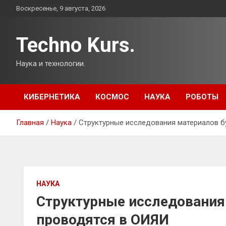
Перейти
Воскресенье, 9 августа, 2026
к
содержимому
Techno Kurs.
Наука и технологии.
КИБЕРНЕТИКА
КОСМОС
НАУКА
РОБОТЫ
Главная
Наука
Структурные исследования материалов 
НАУКА
Структурные исследования
проводятся в ОИЯИ