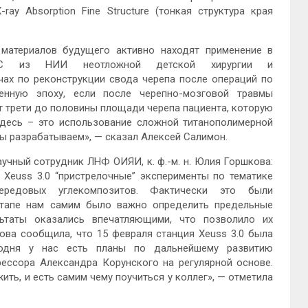
ay Absorption Fine Structure (тонкая структура края
 материалов будущего активно находят применение в
ИСиС из НИИ неотложной детской хирургии и
чах по реконструкции свода черепа после операций по
енную эпоху, если после черепно-мозговой травмы
от трети до половины площади черепа пациента, которую
здесь – это использование сложной титанополимерной
мы разрабатываем», — сказал Алексей Салимон.
чный сотрудник ЛНФ ОИЯИ, к. ф.-м. н. Юлия Горшкова:
Xeuss 3.0 “пристрелочные” эксперименты по тематике
ередовых углекомпозитов. Фактически это были
этапе нам самим было важно определить предельные
ьтаты оказались впечатляющими, что позволило их
ва сообщила, что 15 февраля станция Xeuss 3.0 была
годня у нас есть планы по дальнейшему развитию
ессора Александра Корунского на регулярной основе.
жить, и есть самим чему поучиться у коллег», — отметила