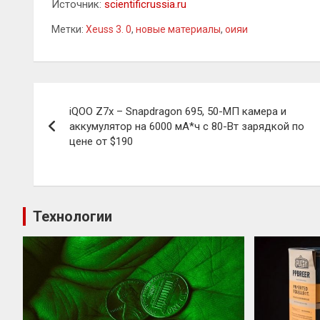
Источник:
scientificrussia.ru
Метки:
Xeuss 3. 0
,
новые материалы
,
оияи
Навигация
iQOO Z7x – Snapdragon 695, 50-МП камера и
по
аккумулятор на 6000 мА*ч с 80-Вт зарядкой по
цене от $190
записям
Технологии