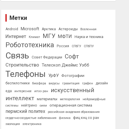
Метки
Microsoft
Android
Арктика
Астероиды
Вселенная
МГУ
Интернет
МФТИ
Наука и техника
Климат
Робототехника
Россия
СПбГУ
СПбПУ
Связь
Софт
Совет Федерации
Строительство
Телескоп Джеймс Уэбб
Телефоны
УрФУ
Фотографии
беспилотники
дизайн
биосфера
вирусы
гравитация
графен
искусственный
еда
интересное
ипээ ран
интеллект
материалы
метеорология
нейроморфные
операционная система
нейтрино
системы
оияи
пермский политех
российская академия образования
фиц кнц со ран
сердечно-сосудистые заболевания
физика
эволюция
электроника