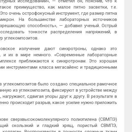
турных исследований», — отметил он, пояснив, что к
акое преимущество, как малое пятно засветки, т.е.
Это очень острофокусный инструмент, где размер пятна
икрон. На большинстве лабораторных источников
разрешающую способность», — добавил ученый. Острый
исследовать тонкости распределения напряжений, в
ур углекомпозитов.
новское излучение дают синхротроны, однако это
, и их в мире немного. «Современные лабораторные
мплексе приближаются к синхротронам. Это хорошая
ми инструментами класса мегасайенс и традиционными
в углекомпозитов было создано специальное рамочное
анную из углекомпозита, фиксируют в устройстве между
 нагружают, сдвигая упоры друг к другу. В результате в
енно происходит разрыв, какое усилие нужно приложить
нове сверхвысокомолекулярного полиэтилена (СВМПЭ)
ющий скользкий и гладкий хрящ, пористый СВМПЭ,
 коллаген. Воспроизвести в точности сложные ткани