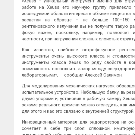
«Xeuss – уникальный инструмент именно для струк
работе на Xeuss его научную группу привлекло т
исследуемой области интереса в объеме вещества. «
засветки на образце – не больше 100–150 м
рентгеновского излучения вы не получите такую 
фокус важен, поскольку, например, позволяет 
частности, при нагружении сложных слоистых структ
Как известно, наиболее острофокусное рентге
инструменты очень высокого класса и стоимости
инструменты класса Xeuss по ряду свойств в ко
возможность восполнить зазор между сверхдороги
лабораторными», — сообщил Алексей Салимон.
Для моделирования механических нагрузок образцо
испытательное устройство. Небольшую балку, вырез
двумя упорами и, установив в рабочую камеру Xeuss,
режиме реального времени можно отследить, как им
для этого и как это связано с внутренней структурой.
Инновационный материал для эндопротезов на ос
сочетает в себе три слоя: сплошной, имитиру
имитирующий губчатую костную ткань и пористый