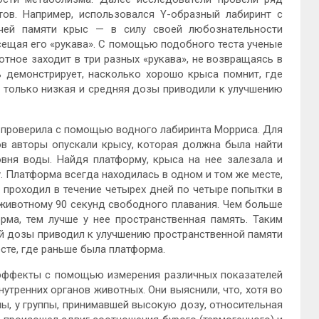
ов. Например, использовался Y-образный лабиринт с
чей памяти крыс — в силу своей любознательности
ещая его «рукава». С помощью подобного теста ученые
тное заходит в три разных «рукава», не возвращаясь в
ь демонстрирует, насколько хорошо крыса помнит, где
о только низкая и средняя дозы приводили к улучшению
а проверила с помощью водного лабиринта Морриса. Для
ов авторы опускали крысу, которая должна была найти
вня воды. Найдя платформу, крыса на нее залезала и
у. Платформа всегда находилась в одном и том же месте,
 проходил в течение четырех дней по четыре попытки в
 животному 90 секунд свободного плавания. Чем больше
рма, тем лучше у нее пространственная память. Таким
й дозы приводил к улучшению пространственной памяти
сте, где раньше была платформа.
 эффекты с помощью измерения различных показателей
утренних органов животных. Они выяснили, что, хотя во
мы, у группы, принимавшей высокую дозу, относительная