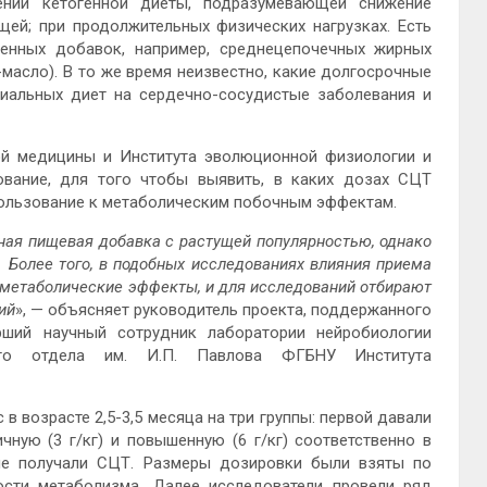
ении кетогенной диеты, подразумевающей снижение
ей; при продолжительных физических нагрузках. Есть
енных добавок, например, среднецепочечных жирных
масло). В то же время неизвестно, какие долгосрочные
альных диет на сердечно-сосудистые заболевания и
ой медицины и Института эволюционной физиологии и
ование, для того чтобы выявить, в каких дозах СЦТ
пользование к метаболическим побочным эффектам.
ая пищевая добавка с растущей популярностью, однако
 Более того, в подобных исследованиях влияния приема
 метаболические эффекты, и для исследований отбирают
ий
», — объясняет руководитель проекта, поддержанного
рший научный сотрудник лаборатории нейробиологии
кого отдела им. И.П. Павлова ФГБНУ Института
 возрасте 2,5-3,5 месяца на три группы: первой давали
чную (3 г/кг) и повышенную (6 г/кг) соответственно в
не получали СЦТ. Размеры дозировки были взяты по
ости метаболизма. Далее исследователи провели ряд