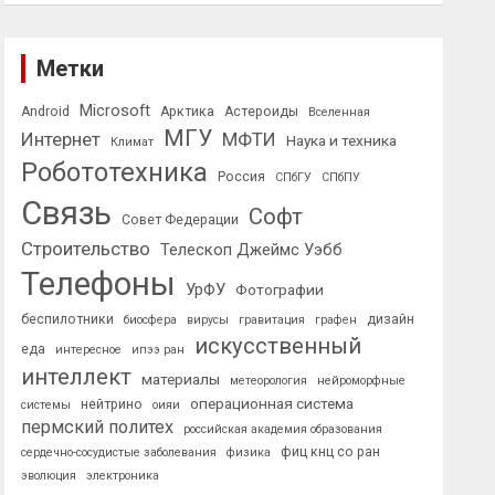
Метки
Microsoft
Android
Арктика
Астероиды
Вселенная
МГУ
Интернет
МФТИ
Наука и техника
Климат
Робототехника
Россия
СПбГУ
СПбПУ
Связь
Софт
Совет Федерации
Строительство
Телескоп Джеймс Уэбб
Телефоны
УрФУ
Фотографии
беспилотники
дизайн
биосфера
вирусы
гравитация
графен
искусственный
еда
интересное
ипээ ран
интеллект
материалы
метеорология
нейроморфные
операционная система
нейтрино
системы
оияи
пермский политех
российская академия образования
фиц кнц со ран
сердечно-сосудистые заболевания
физика
эволюция
электроника