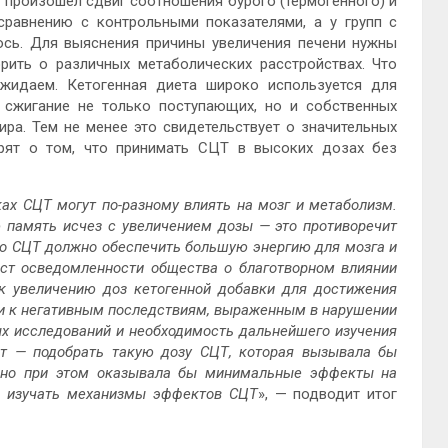
 произошел сдвиг соотношения бурого (термогенного) и
сравнению с контрольными показателями, а у групп с
сь. Для выяснения причины увеличения печени нужны
рить о различных метаболических расстройствах. Что
жидаем. Кетогенная диета широко используется для
а сжигание не только поступающих, но и собственных
ра. Тем не менее это свидетельствует о значительных
рят о том, что принимать СЦТ в высоких дозах без
ках СЦТ могут по-разному влиять на мозг и метаболизм.
 память исчез с увеличением дозы — это противоречит
во СЦТ должно обеспечить большую энергию для мозга и
ст осведомленности общества о благотворном влиянии
к увеличению доз кетогенной добавки для достижения
ти к негативным последствиям, выраженным в нарушении
х исследований и необходимость дальнейшего изучения
т — подобрать такую дозу СЦТ, которая вызывала бы
и, но при этом оказывала бы минимальные эффекты на
но изучать механизмы эффектов СЦТ
», — подводит итог