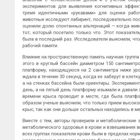
экспериментов для выявления когнитивных эффект
тремя идентичными «рукавами» для оценки рабо
животные исследуют лабиринт, последовательно пос
оценили долю спонтанных альтернаций — когда живо
тот, который посетило только что. Этот показател
была в последний раз. Исследователи выяснили, чт
рабочей памяти.
Влияние на пространственную память научная групп
этого в круглый бассейн диаметром 150 сантиметр
платформу, находящуюся на 2 сантиметра ниже уро
ждала в течение 30 секунд, когда ее заберут в клетк
а на стенках бассейна были ориентиры. Эксперимент
день, а на пятый день платформу изымали и давали
времени крыса проводит в месте, где была платфо
образом ученые выяснили, что только прием высоко
крыс, так как они дольше остальных находились в ме
Вместе с тем, авторы проверили и метаболические
метаболического здоровья в крови и взвешивания вн
всех группах показатели крови были в пределах нор