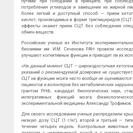
путями: при голодании в принципе; при соблюд
потребления углеводов и замещение их жирной пищ
более легкий и доступный способ — прием кетог
кислот, производимых в форме триглицеридов (СЦТ-
эффекты окажет прием СЦТ без соблюдения специ
обмен веществ.
Российские ученые из Института экспериментальн
биохимии им. И.М. Сеченова РАН провели исслед
улучшают когнитивные функции и приводит ли их ис
«
На данный момент СЦТ — широкодоступная кетогенн
указаний о рекомендуемой дозировке не существует.
СЦТ на функции мозга часто вообще не оцениваются
пациентов и волонтеров без метаболических нарушен
грантом РНФ, кандидат биологических наук, ста
интегративных функций мозга Физиологичес
экспериментальной медицины Александр Трофимов.
Для своего исследования ученые распределили крыс в
низкую дозу СЦТ (1 г/кг), второй и третьей — типи
течение четырех недель. Контрольные животные 
аналогии с человеческой дозой и с учетом скор