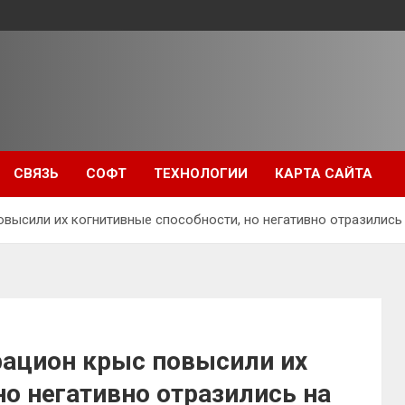
СВЯЗЬ
СОФТ
ТЕХНОЛОГИИ
КАРТА САЙТА
овысили их когнитивные способности, но негативно отразилис
рацион крыс повысили их
но негативно отразились на