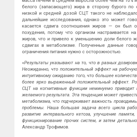
масса печени в среднем выросла более чем на 10% и
белого (запасающего) жира в сторону бурого по 
низкой и средней дозой СЦТ такого не наблюдало
дальнейшие исследования, однако это может гово
касается сдвига соотношения жиров — он был о
похудения, потому что организм настраивается н
жиров, что и привело к уменьшению доли белого жи
сдвигах в метаболизме. Полученные данные гово
ограничения питания нужно с осторожностью.
«
Результаты указывают на то, что в разных дозиров
Неожиданно, что положительный эффект на рабочую
интуитивному ожиданию того, что большее количест
более ярко выраженный положительный эффект. Ро
СЦТ на когнитивные функции неминуемо приводит 
желаемого результата. Эта тенденция может привес
метаболизма, что подчеркивает важность проводимы
проблемы. Наша большая задача всего цикла рабо
развитие интервального кетоза, улучшение памят
функционирование прочих систем, и затем деталь
Александр Трофимов.