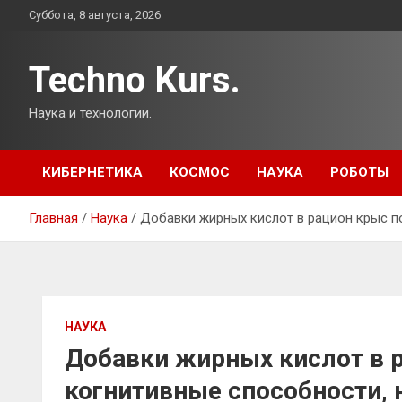
Перейти
Суббота, 8 августа, 2026
к
содержимому
Techno Kurs.
Наука и технологии.
КИБЕРНЕТИКА
КОСМОС
НАУКА
РОБОТЫ
Главная
Наука
Добавки жирных кислот в рацион крыс п
НАУКА
Добавки жирных кислот в 
когнитивные способности, 