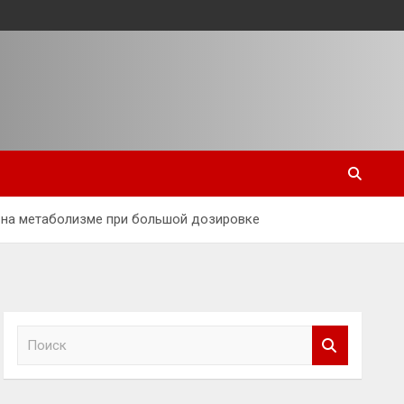
ь на метаболизме при большой дозировке
П
о
и
с