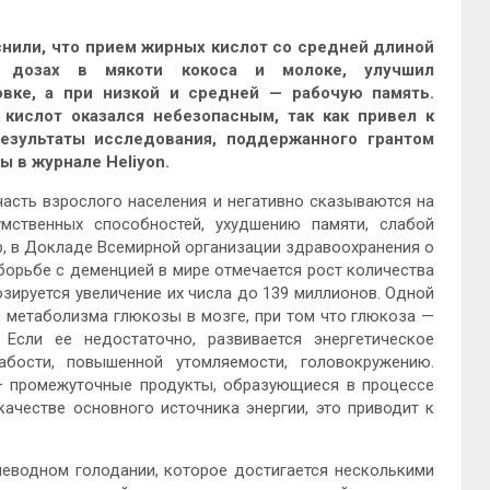
нили, что прием жирных кислот со средней длиной
 дозах в мякоти кокоса и молоке, улучшил
овке, а при
низкой и средней — рабочую память.
ислот оказался небезопасным, так как привел к
езультаты исследования, поддержанного грантом
 в журнале Heliyon.
асть взрослого населения и негативно сказываются на
мственных способностей, ухудшению памяти, слабой
р, в Докладе Всемирной организации здравоохранения о
орьбе с деменцией в мире отмечается рост количества
озируется увеличение их числа до 139 миллионов. Одной
 метаболизма глюкозы в мозге, при том что глюкоза —
 Если ее недостаточно, развивается энергетическое
абости, повышенной утомляемости, головокружению.
— промежуточные продукты, образующиеся в процессе
ачестве основного источника энергии, это приводит к
леводном голодании, которое достигается несколькими