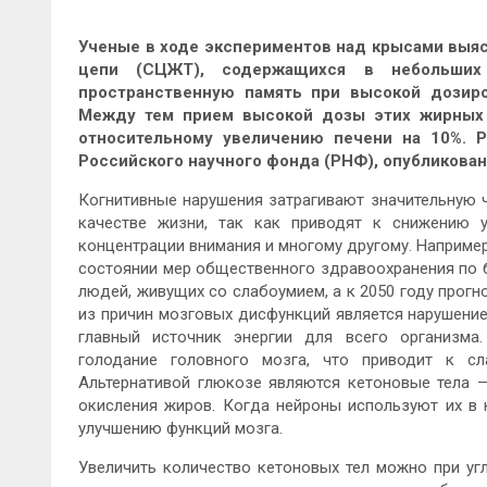
Ученые в ходе экспериментов над крысами выяс
цепи (СЦЖТ), содержащихся в небольших
пространственную память при высокой дозир
Между тем прием высокой дозы этих жирных к
относительному увеличению печени на 10%. Р
Российского научного фонда (РНФ), опубликованы
Когнитивные нарушения затрагивают значительную ч
качестве жизни, так как приводят к снижению у
концентрации внимания и многому другому. Наприме
состоянии мер общественного здравоохранения по б
людей, живущих со слабоумием, а к 2050 году прогн
из причин мозговых дисфункций является нарушение
главный источник энергии для всего организма.
голодание головного мозга, что приводит к сл
Альтернативой глюкозе являются кетоновые тела 
окисления жиров. Когда нейроны используют их в к
улучшению функций мозга.
Увеличить количество кетоновых тел можно при уг