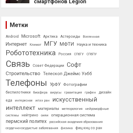
смартфонов Legion
Метки
Microsoft
Android
Арктика
Астероиды
Вселенная
МГУ
Интернет
МФТИ
Наука и техника
Климат
Робототехника
Россия
СПбГУ
СПбПУ
Связь
Софт
Совет Федерации
Строительство
Телескоп Джеймс Уэбб
Телефоны
УрФУ
Фотографии
беспилотники
дизайн
биосфера
вирусы
гравитация
графен
искусственный
еда
интересное
ипээ ран
интеллект
материалы
метеорология
нейроморфные
операционная система
нейтрино
системы
оияи
пермский политех
российская академия образования
фиц кнц со ран
сердечно-сосудистые заболевания
физика