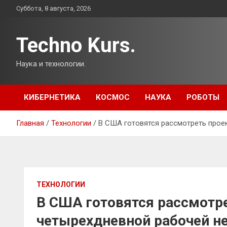
Перейти
Суббота, 8 августа, 2026
к
содержимому
Techno Kurs.
Наука и технологии.
КИБЕРНЕТИКА
КОСМОС
НАУКА
РОБОТЫ
Главная
Технологии
В США готовятся рассмотреть прое
ТЕХНОЛОГИИ
В США готовятся рассмотре
четырехдневной рабочей н