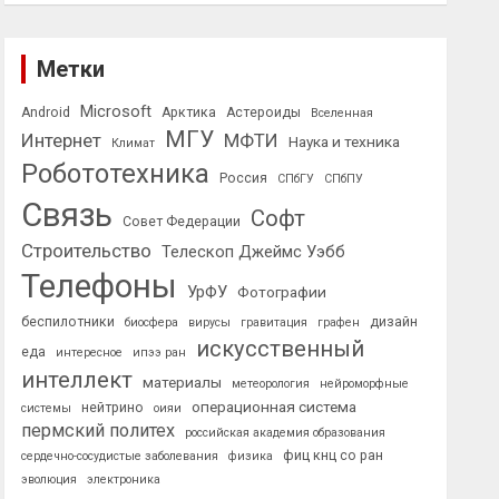
Метки
Microsoft
Android
Арктика
Астероиды
Вселенная
МГУ
Интернет
МФТИ
Наука и техника
Климат
Робототехника
Россия
СПбГУ
СПбПУ
Связь
Софт
Совет Федерации
Строительство
Телескоп Джеймс Уэбб
Телефоны
УрФУ
Фотографии
беспилотники
дизайн
биосфера
вирусы
гравитация
графен
искусственный
еда
интересное
ипээ ран
интеллект
материалы
метеорология
нейроморфные
операционная система
нейтрино
системы
оияи
пермский политех
российская академия образования
фиц кнц со ран
сердечно-сосудистые заболевания
физика
эволюция
электроника