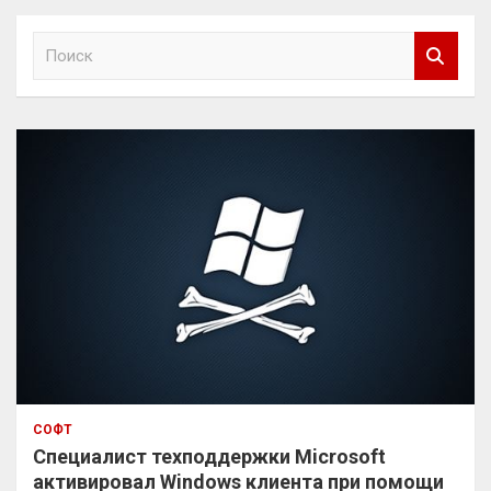
П
о
и
с
к
СОФТ
Специалист техподдержки Microsoft
активировал Windows клиента при помощи