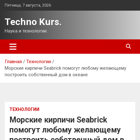
Перейти
Пятница, 7 августа, 2026
к
содержимому
Techno Kurs.
Наука и технологии.
Главная
Технологии
Морские кирпичи Seabrick помогут любому желающему
построить собственный дом в океане
ТЕХНОЛОГИИ
Морские кирпичи Seabrick
помогут любому желающему
построить собственный дом в