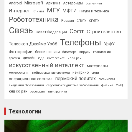
Microsoft
Android
Арктика
Астероиды
Вселенная
МГУ
Интернет
МФТИ
Наука и техника
Климат
Робототехника
Россия
СПбГУ
СПбПУ
Связь
Софт
Строительство
Совет Федерации
Телефоны
Телескоп Джеймс Уэбб
УрФУ
Фотографии
беспилотники
биосфера
вирусы
гравитация
дизайн
еда
графен
интересное
ипээ ран
искусственный интеллект
материалы
нейтрино
метеорология
нейроморфные системы
оияи
пермский политех
операционная система
российская
фиц
академия образования
сердечно-сосудистые заболевания
физика
кнц со ран
эволюция
электроника
Технологии