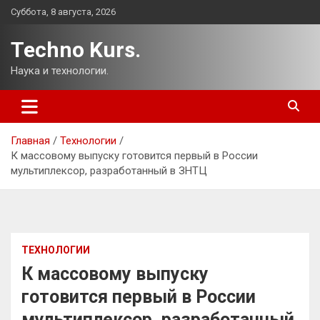
Перейти
Суббота, 8 августа, 2026
к
содержимому
Techno Kurs.
Наука и технологии.
Главная
Технологии
К массовому выпуску готовится первый в России
мультиплексор, разработанный в ЗНТЦ
ТЕХНОЛОГИИ
К массовому выпуску
готовится первый в России
мультиплексор, разработанный