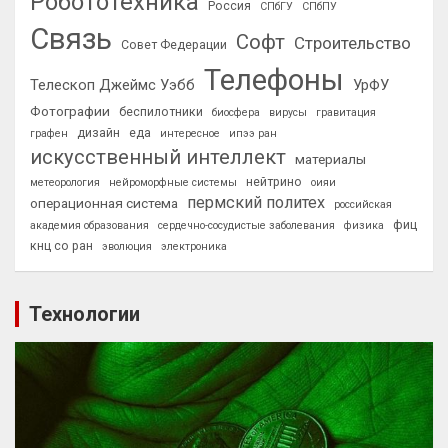
Робототехника
Россия
СПбГУ
СПбПУ
Связь
Софт
Строительство
Совет Федерации
Телефоны
Телескоп Джеймс Уэбб
УрФУ
Фотографии
беспилотники
биосфера
вирусы
гравитация
дизайн
еда
графен
интересное
ипээ ран
искусственный интеллект
материалы
нейтрино
метеорология
нейроморфные системы
оияи
пермский политех
операционная система
российская
фиц
академия образования
сердечно-сосудистые заболевания
физика
кнц со ран
эволюция
электроника
Технологии