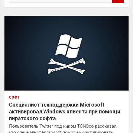
и
с
к
СОФТ
Специалист техподдержки Microsoft
активировал Windows клиента при помощи
пиратского софта
Пользователь Twitter под ником TCNOco рассказал,
что специалист Microsoft помог ему активировать