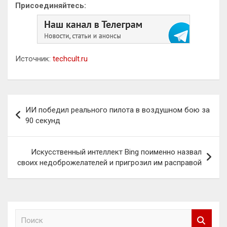
Присоединяйтесь:
Источник:
techcult.ru
Навигация
ИИ победил реального пилота в воздушном бою за
по
90 секунд
записям
Искусственный интеллект Bing поименно назвал
своих недоброжелателей и пригрозил им расправой
П
о